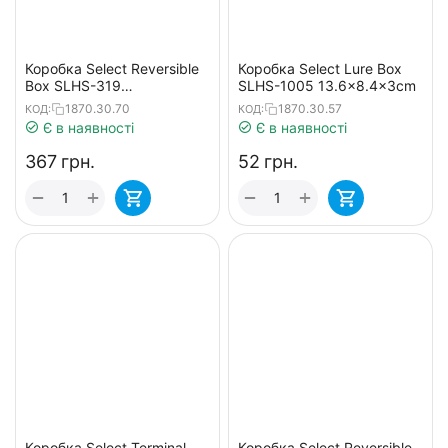
Коробка Select Reversible
Коробка Select Lure Box
Box SLHS-319
SLHS-1005 13.6x8.4x3cm
27.5х18.5х5cm
1870.30.70
1870.30.57
КОД:
КОД:
Є в наявності
Є в наявності
‍367‍
грн.
‍52‍
грн.
+
+
−
−
Коробка Select Terminal
Коробка Select Reversible