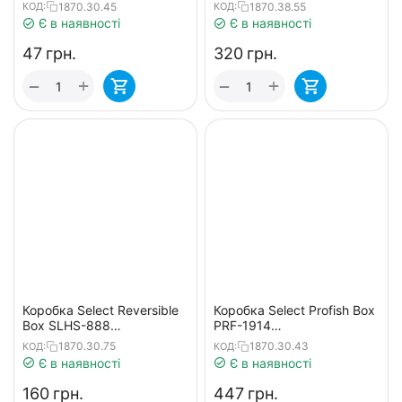
9.9x6.5x3cm
17.5х10.5х3.8cm
1870.30.45
1870.38.55
КОД:
КОД:
Є в наявності
Є в наявності
‍47‍
грн.
‍320‍
грн.
+
+
−
−
Коробка Select Reversible
Коробка Select Profish Box
Box SLHS-888
PRF-1914
19.8x13.4x3.5cm
19.8x14.3x3.3cm
1870.30.75
1870.30.43
КОД:
КОД:
Є в наявності
Є в наявності
‍160‍
грн.
‍447‍
грн.