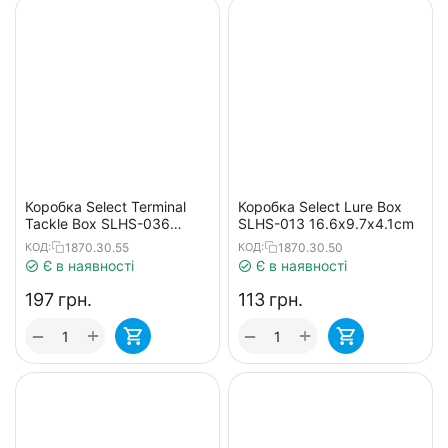
Коробка Select Terminal
Коробка Select Lure Box
Tackle Box SLHS-036
SLHS-013 16.6х9.7х4.1cm
14.5х11х2.2cm
1870.30.55
1870.30.50
КОД:
КОД:
Є в наявності
Є в наявності
‍197‍
грн.
‍113‍
грн.
+
+
−
−