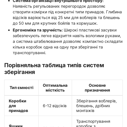
Система організації внутрішнього простору:
Наявність регульованих перегородок дозволяє
створити комірки під конкретні типи принадов. Глибина
відсіків варіюється від 25 мм для воблерів та блешень
до 50 мм для крупних бойлів та кормушок.
Ергономіка та зручність:
Широкі пластикові засувки
забезпечують легке відкриття навіть вологими руками,
а система штабелювання дозволяє компактно складати
кілька коробок одна на одну при зберіганні та
транспортуванні.
Порівняльна таблица типів систем
зберігання
Оптимальна
Основне
Тип ємності
місткість
призначення
Коробки
Зберігання воблерів,
для
6-12 відсіків
блешень, дрібних
принадов
монтажів
Транспортування
Ящики
коробок з