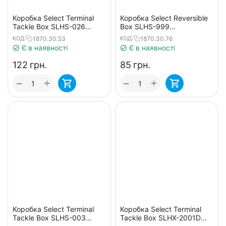
Коробка Select Terminal
Коробка Select Reversible
Tackle Box SLHS-026
Box SLHS-999
12.2х10.5х3.4cm
13.8x10x3.1cm
1870.30.53
1870.30.76
КОД:
КОД:
Є в наявності
Є в наявності
‍122‍
грн.
‍85‍
грн.
+
+
−
−
Коробка Select Terminal
Коробка Select Terminal
Tackle Box SLHS-003
Tackle Box SLHX-2001D