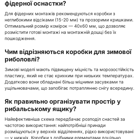
фідерної оснастки?
Для фідерних монтажів рекомендуються коробки з
неглибокими відсіками (15-20 мм) та прозорими кришками.
Оптимальний розмір комірок — 40х60 мм, що дозволяє
розмістити готові монтажі на монтажній дошці без їх
пошкодження.
Чим відрізняються коробки для зимової
риболовлі?
Зимові моделі мають підвищену міцність та морозостійкість
пластику, який не стає крихким при низьких температурах.
Додатково вони обладнані більш міцними засувками та
ущільнювачами, що запобігає потраплянню снігу всередину.
Як правильно організувати простір у
рибальському ящику?
Найефективніша схема передбачає розподіл снастей за
частотою використання: найпотрібніші принади
розміщуються у верхніх відділеннях, рідко використовувані
— у нижніх. Коробки з дрібними елементами доцільно