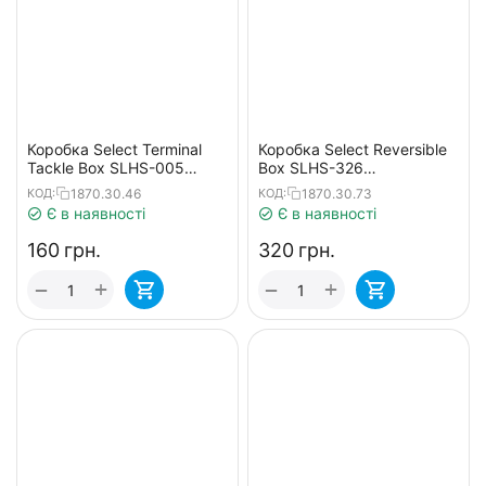
Коробка Select Terminal
Коробка Select Reversible
Tackle Box SLHS-005
Box SLHS-326
11.5x7.9x2.3cm
27.5х17х5cm
1870.30.46
1870.30.73
КОД:
КОД:
Є в наявності
Є в наявності
‍160‍
грн.
‍320‍
грн.
+
+
−
−