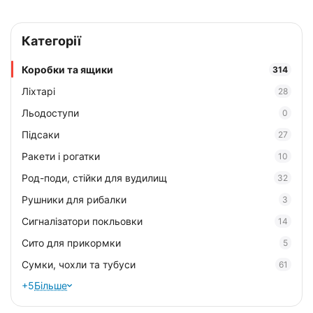
Категорії
Коробки та ящики
314
Ліхтарі
28
Льодоступи
0
Підсаки
27
Ракети і рогатки
10
Род-поди, стійки для вудилищ
32
Рушники для рибалки
3
Сигналізатори покльовки
14
Сито для прикормки
5
Сумки, чохли та тубуси
61
+5
Більше