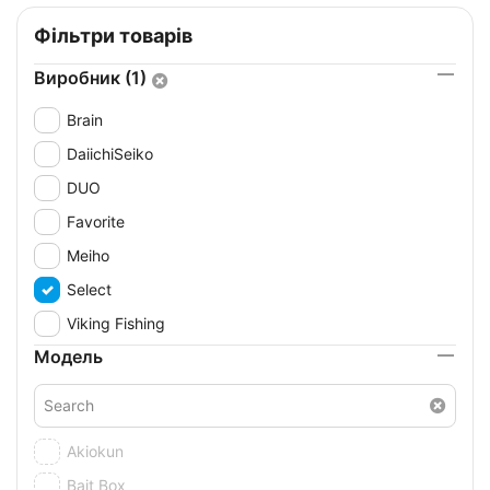
Фільтри товарів
Виробник (1)
Brain
DaiichiSeiko
DUO
Favorite
Meiho
Select
Viking Fishing
Модель
Akiokun
Bait Box