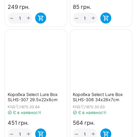
‍249‍
грн.
‍85‍
грн.
+
+
−
−
Коробка Select Lure Box
Коробка Select Lure Box
SLHS-307 29.5х22х6cm
SLHS-306 34х26х7cm
1870.30.64
1870.30.63
КОД:
КОД:
Є в наявності
Є в наявності
‍451‍
грн.
‍564‍
грн.
+
+
−
−