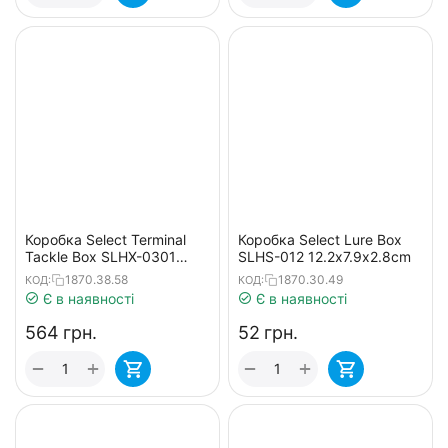
Коробка Select Terminal
Коробка Select Lure Box
Tackle Box SLHX-0301
SLHS-012 12.2х7.9х2.8cm
50х15х8cm
1870.38.58
1870.30.49
КОД:
КОД:
Є в наявності
Є в наявності
‍564‍
грн.
‍52‍
грн.
+
+
−
−