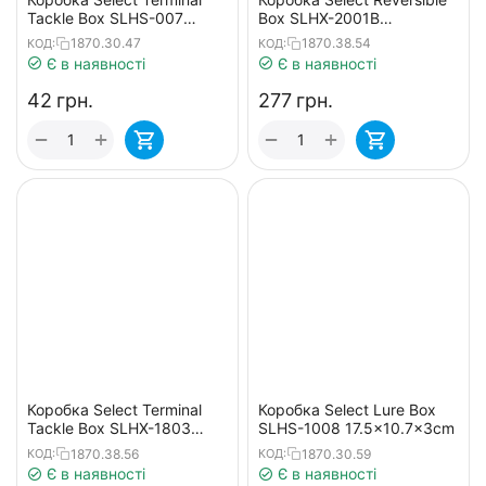
Tackle Box SLHS-007
Box SLHX-2001B
13.3х6.2х2.5cm
17.5х10.5х3.8cm
1870.30.47
1870.38.54
КОД:
КОД:
Є в наявності
Є в наявності
‍42‍
грн.
‍277‍
грн.
+
+
−
−
Коробка Select Terminal
Коробка Select Lure Box
Tackle Box SLHX-1803
SLHS-1008 17.5x10.7x3cm
25.4х12.8х3.3cm
1870.38.56
1870.30.59
КОД:
КОД:
Є в наявності
Є в наявності