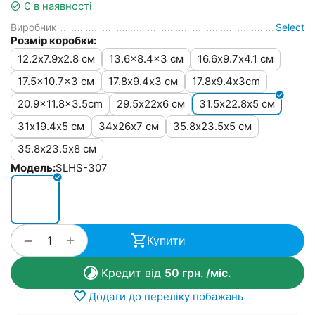
Є в наявності
Виробник
Select
Розмір коробки:
12.2х7.9х2.8 см
13.6x8.4x3 см
16.6х9.7х4.1 см
17.5x10.7x3 см
17.8х9.4х3 см
17.8х9.4х3cm
20.9x11.8x3.5cm
29.5х22х6 см
31.5х22.8х5 см
31х19.4х5 см
34х26х7 см
35.8х23.5х5 см
35.8х23.5х8 см
Модель:
SLHS-307
+
−
Купити
Кредит від
50
грн.
/міс.
Додати до переліку побажань