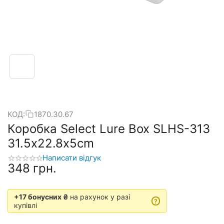
КОД:
1870.30.67
Коробка Select Lure Box SLHS-313
31.5х22.8х5cm
Написати відгук
‍348‍
грн.
+17 бонусних ₴
на рахунок у разі
?
купівлі