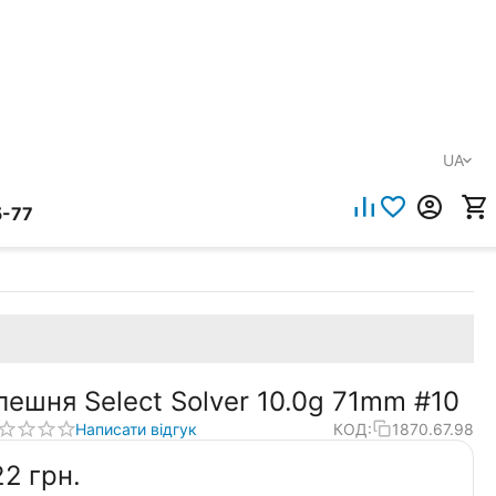
UA
5-77
лешня Select Solver 10.0g 71mm #10
Написати відгук
КОД:
1870.67.98
22‍
грн.