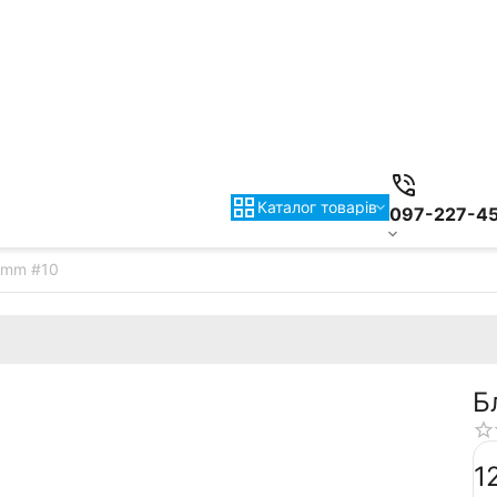
Каталог товарiв
097-227-4
71mm #10
Б
‍1