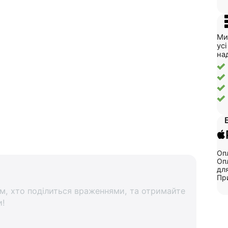
Ми
ус
на
Опл
Опл
для
Пр
м, хто поділиться враженнями, та отримайте
и!