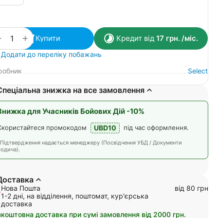
+
−
Купити
Кредит від
17
грн.
/міс.
Додати до переліку побажань
робник
Select
Спеціальна знижка на все замовлення
Знижка для Учасників Бойових Дій -10%
UBD10
Скористайтеся промокодом
під час оформлення.
*Підтвердження надається менеджеру (Посвідчення УБД / Документи
одича).
Доставка
Нова Пошта
від 80 грн
1-2 дні, на відділення, поштомат, кур'єрська
доставка
зкоштовна доставка при сумі замовлення від 2000 грн.