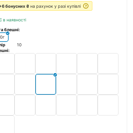
+6 бонусних ₴
на рахунок у разі купівлі
?
Є в наявності
га блешні:
10г
лір
10
ешні: