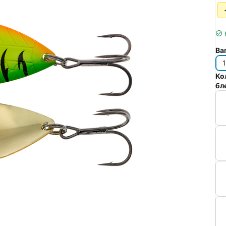
Ва
Ко
бл