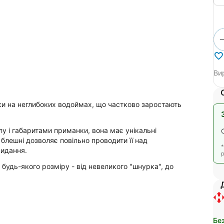
Ви
уки на неглибоких водоймах, що частково заростають
і габаритами приманки, вона має унікальні
блешні дозволяє повільно проводити її над
кидання.
р
будь-якого розміру - від невеликого "шнурка", до
Бе