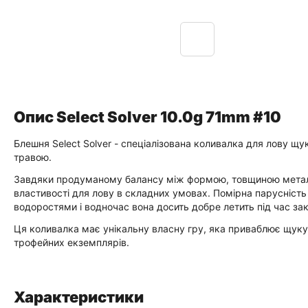
Опис Select Solver 10.0g 71mm #10
Блешня Select Solver - спеціалізована коливалка для лову щ
травою.
Завдяки продуманому балансу між формою, товщиною металу 
властивості для лову в складних умовах. Помірна парусність 
водоростями і водночас вона досить добре летить під час за
Ця коливалка має унікальну власну гру, яка приваблює щуку 
трофейних екземплярів.
Характеристики