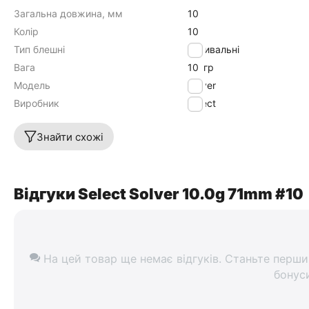
Загальна довжина, мм
10
Колір
10
Тип блешні
Коливальні
Вага
10
гр
Модель
Solver
Виробник
Select
Знайти схожі
Відгуки Select Solver 10.0g 71mm #10
На цей товар ще немає відгуків. Станьте перши
бонус