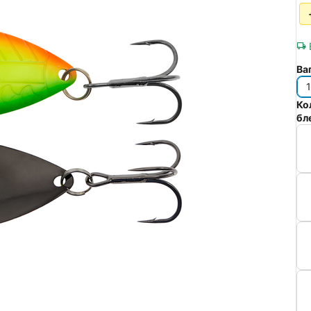
Ва
Ко
бл