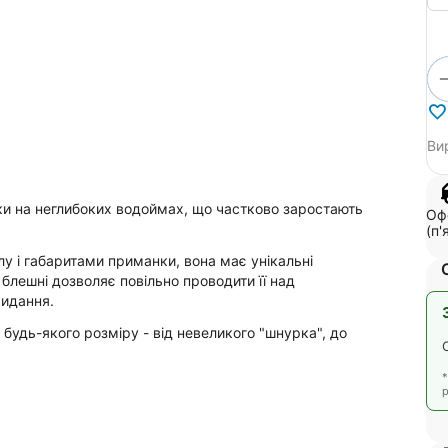
Ви
уки на неглибоких водоймах, що частково заростають
Офо
(п'
і габаритами приманки, вона має унікальні
блешні дозволяє повільно проводити її над
кидання.
будь-якого розміру - від невеликого "шнурка", до
р