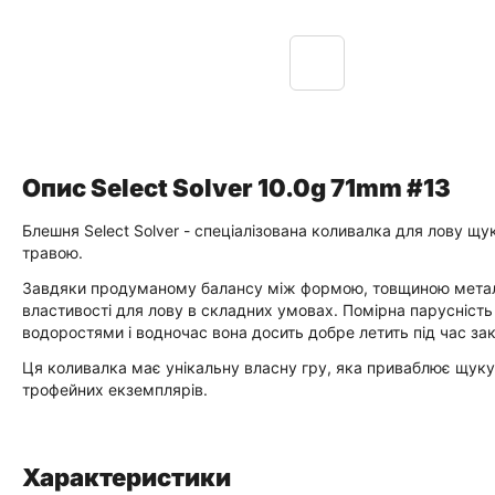
Опис Select Solver 10.0g 71mm #13
Блешня Select Solver - спеціалізована коливалка для лову щ
травою.
Завдяки продуманому балансу між формою, товщиною металу 
властивості для лову в складних умовах. Помірна парусність 
водоростями і водночас вона досить добре летить під час за
Ця коливалка має унікальну власну гру, яка приваблює щуку 
трофейних екземплярів.
Характеристики