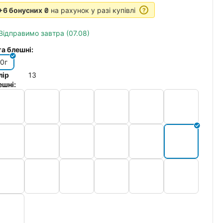
+6 бонусних ₴
на рахунок у разі купівлі
?
Відправимо завтра (07.08)
га блешні:
10г
лір
13
ешні: