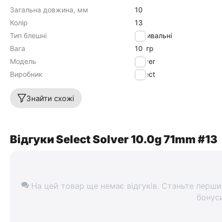
Загальна довжина, мм
10
Колір
13
Тип блешні
Коливальні
Вага
10
гр
Модель
Solver
Виробник
Select
Знайти схожі
Відгуки Select Solver 10.0g 71mm #13
На цей товар ще немає відгуків. Станьте перши
бонус