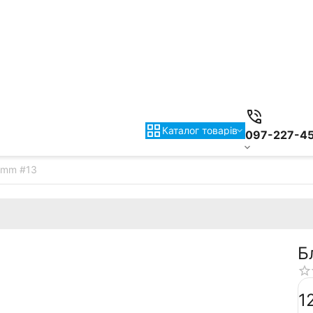
Каталог товарiв
097-227-4
71mm #13
Б
‍1