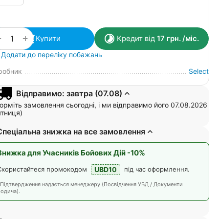
+
−
Купити
Кредит від
17
грн.
/міс.
Додати до переліку побажань
робник
Select
Відправимо: завтра (07.08)
рміть замовлення сьогодні, і ми відправимо його 07.08.2026
ятниця)
Спеціальна знижка на все замовлення
Знижка для Учасників Бойових Дій -10%
UBD10
Скористайтеся промокодом
під час оформлення.
*Підтвердження надається менеджеру (Посвідчення УБД / Документи
одича).