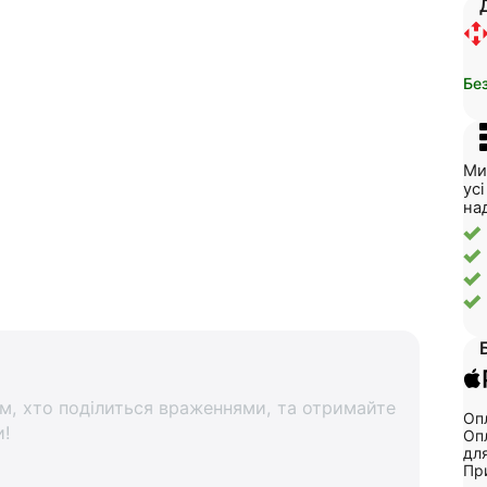
Бе
Ми
ус
на
м, хто поділиться враженнями, та отримайте
Опл
и!
Опл
для
Пр