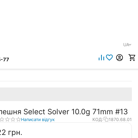
UA
5-77
лешня Select Solver 10.0g 71mm #13
Написати відгук
КОД:
1870.68.01
22‍
грн.