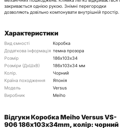
механічних пошкоджень. Клямка легко відкривається і
закривається однією рукою. Знімні перегородки
дозволяють довільно компонувати внутрішній простір.
Характеристики
Вид ємності
Коробка
Додаткова інформація
темна прозора
Розмір
186х103х34
Розміри (ДхШхВ)
186х103х34 мм
Колір.
Чорний
Країна походження
Японія
Модель
Versus
Виробник
Meiho
Відгуки Коробка Meiho Versus VS-
906 186х103х34mm, колір: чорний