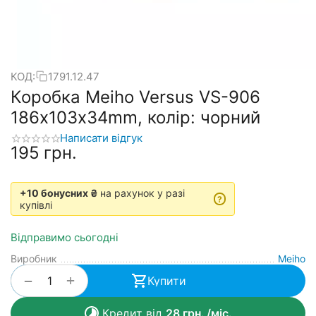
КОД:
1791.12.47
Коробка Meiho Versus VS-906
186х103х34mm, колір: чорний
Написати відгук
‍195‍
грн.
+10 бонусних ₴
на рахунок у разі
?
купівлі
Відправимо сьогодні
Виробник
Meiho
+
−
Купити
Кредит від
28
грн.
/міс.