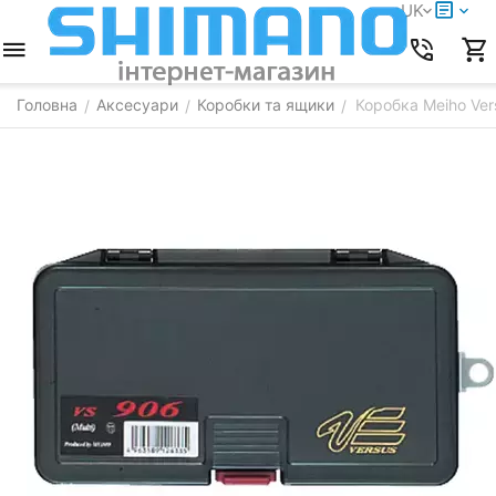
UK
Головна
Аксесуари
Коробки та ящики
Коробка Meiho Ve
/
/
/