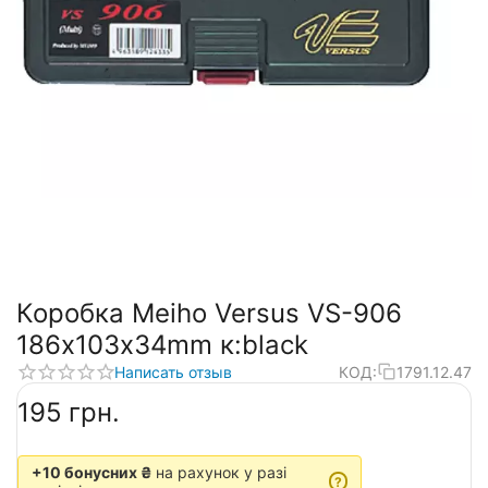
Коробка Meiho Versus VS-906
186х103х34mm к:black
Написать отзыв
КОД:
1791.12.47
‍195‍
грн.
+10 бонусних ₴
на рахунок у разі
?