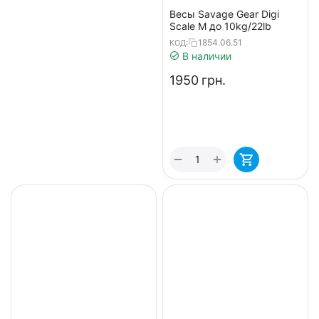
Весы Savage Gear Digi
Scale M до 10kg/22lb
1854.06.51
КОД:
В наличии
‍1950‍
грн.
+
−