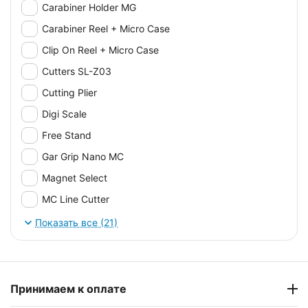
Carabiner Holder MG
Carabiner Reel + Micro Case
Clip On Reel + Micro Case
Cutters SL-Z03
Cutting Plier
Digi Scale
Free Stand
Gar Grip Nano MC
Magnet Select
MC Line Cutter
MC Scissors 25
Показать все (21)
MP Cut & Crimp Pliers
MP Long Bend Nose Piler
MP Splitring And Cut Pliers
Принимаем к оплате
Multi Stand 160