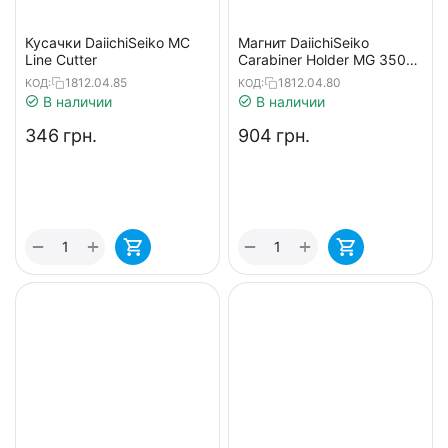
Кусачки DaiichiSeiko MC
Магнит DaiichiSeiko
Line Cutter
Carabiner Holder MG 3500
(с карибский) к:silver
1812.04.85
1812.04.80
КОД:
КОД:
В наличии
В наличии
‍346‍
грн.
‍904‍
грн.
+
+
−
−