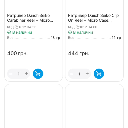
Ретривер DaiichiSeiko
Ретривер DaiichiSeiko Clip
Carabiner Reel + Micro
On Reel + Micro Case
Case к:foliage green
к:dark earth
1812.04.56
1812.04.60
КОД:
КОД:
В наличии
В наличии
Вес
18
гр
Вес
22
гр
‍400‍
грн.
‍444‍
грн.
+
+
−
−