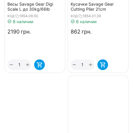
Весы Savage Gear Digi
Кусачки Savage Gear
Scale L до 30kg/66lb
Cutting Plier 21cm
1854.06.50
1854.01.39
КОД:
КОД:
В наличии
В наличии
‍2190‍
грн.
‍862‍
грн.
+
+
−
−