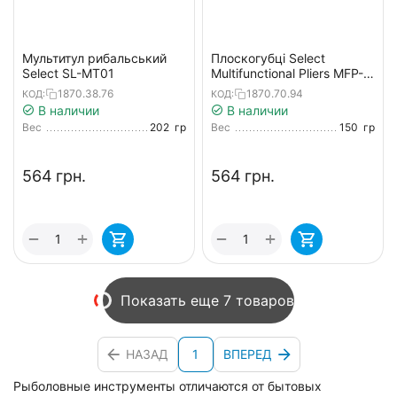
Мультитул рибальський
Плоскогубці Select
Select SL-MT01
Multifunctional Pliers MFP-
02 17.5cm
1870.38.76
1870.70.94
КОД:
КОД:
В наличии
В наличии
Вес
202
гр
Вес
150
гр
‍564‍
грн.
‍564‍
грн.
+
+
−
−
Показать еще 7 товаров
НАЗАД
1
ВПЕРЕД
Рыболовные инструменты отличаются от бытовых