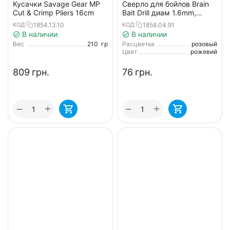
Кусачки Savage Gear MP
Сверло для бойлов Brain
Cut & Crimp Pliers 16cm
Bait Drill диам 1.6mm,
длина 70mm ц: розовый
1854.13.10
1858.04.91
КОД:
КОД:
В наличии
В наличии
Вес
210
гр
Расцветка
розовый
Цвет
рожевий
‍809‍
грн.
‍76‍
грн.
+
+
−
−