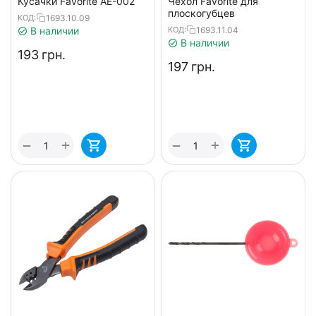
Кусачки Favorite AE-002
Чехол Favorite для
плоскогубцев
1693.10.09
КОД:
1693.11.04
В наличии
КОД:
В наличии
‍193‍
грн.
‍197‍
грн.
+
+
−
−