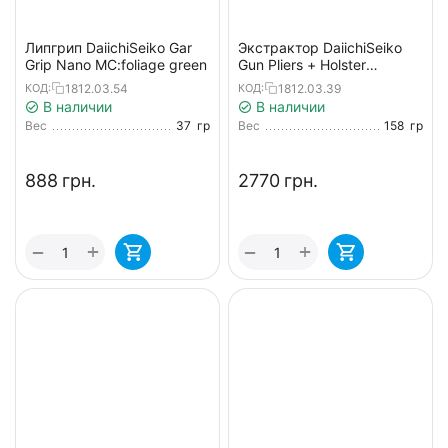
Липгрип DaiichiSeiko Gar
Экстрактор DaiichiSeiko
Grip Nano MC:foliage green
Gun Pliers + Holster
к:foliage green
1812.03.54
1812.03.39
КОД:
КОД:
В наличии
В наличии
Вес
37
гр
Вес
158
гр
‍888‍
грн.
‍2770‍
грн.
+
+
−
−