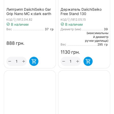
Липгрипп DaiichiSeiko Gar
Держатель DaiichiSeiko
Grip Nano MC к:dark earth
Free Stand 130
1812.04.82
1812.05.15
КОД:
КОД:
В наличии
В наличии
Вес
37
гр
Диаметр (мм)
39
(максимальны
й диаметр
ручки удилища)
‍888‍
грн.
Вес
295
гр
‍1130‍
грн.
+
+
−
−