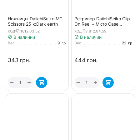
Ножницы DaiichiSeiko MC
Ретривер DaiichiSeiko Clip
Scissors 25 к:Dark earth
On Reel + Micro Case
к:foliage green
1812.03.52
1812.04.59
КОД:
КОД:
В наличии
В наличии
Вес
9
гр
Вес
22
гр
‍343‍
грн.
‍444‍
грн.
+
+
−
−