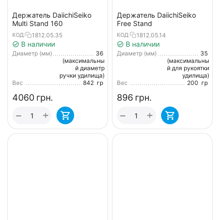
Держатель DaiichiSeiko
Держатель DaiichiSeiko
Multi Stand 160
Free Stand
1812.05.35
1812.05.14
КОД:
КОД:
В наличии
В наличии
Диаметр (мм)
36
Диаметр (мм)
35
(максимальны
(максимальны
й диаметр
й для рукоятки
ручки удилища)
удилища)
Вес
842
гр
Вес
200
гр
‍4060‍
грн.
‍896‍
грн.
+
+
−
−