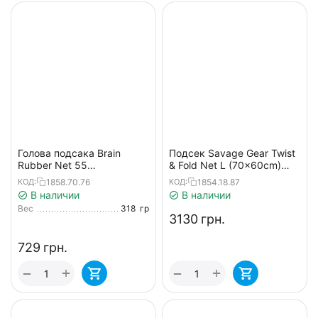
Голова подсака Brain
Подсек Savage Gear Twist
Rubber Net 55
& Fold Net L (70x60cm)
45x55x35cm
100cm
1858.70.76
1854.18.87
КОД:
КОД:
В наличии
В наличии
Вес
318
гр
‍3130‍
грн.
‍729‍
грн.
+
+
−
−