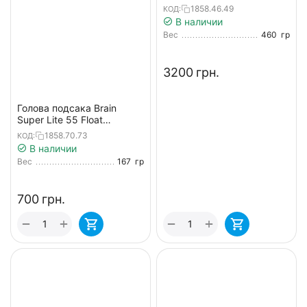
1858.46.49
КОД:
В наличии
Вес
460
гр
‍3200‍
грн.
Голова подсака Brain
Super Lite 55 Float
45x55x35cm
1858.70.73
КОД:
В наличии
Вес
167
гр
‍700‍
грн.
+
+
−
−