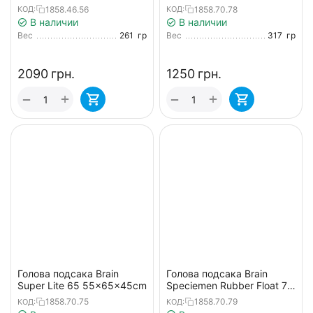
(телескопическая)
65x70x45cm
1858.46.56
1858.70.78
КОД:
КОД:
В наличии
В наличии
Вес
261
гр
Вес
317
гр
‍2090‍
грн.
‍1250‍
грн.
+
+
−
−
Голова подсака Brain
Голова подсака Brain
Super Lite 65 55x65x45cm
Speciemen Rubber Float 70
65x70x45cm
1858.70.75
1858.70.79
КОД:
КОД: