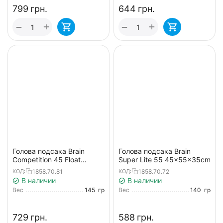
‍799‍
грн.
‍644‍
грн.
+
+
−
−
Голова подсака Brain
Голова подсака Brain
Competition 45 Float
Super Lite 55 45x55x35cm
40x45x30cm
1858.70.81
1858.70.72
КОД:
КОД:
В наличии
В наличии
Вес
145
гр
Вес
140
гр
‍729‍
грн.
‍588‍
грн.