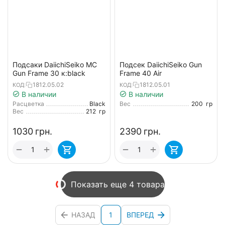
Подсаки DaiichiSeiko MC
Подсек DaiichiSeiko Gun
Gun Frame 30 к:black
Frame 40 Air
1812.05.02
1812.05.01
КОД:
КОД:
В наличии
В наличии
Расцветка
Black
Вес
200
гр
Вес
212
гр
‍1030‍
грн.
‍2390‍
грн.
+
+
−
−
Показать еще 4 товара
НАЗАД
1
ВПЕРЕД