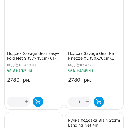
Подсек Savage Gear Easy-
Подсак Savage Gear Pro
Fold Net S (57x45cm) 61-
Finezze XL (50X70cm)
90cm
29cm плавающий
1854.18.89
1854.17.50
КОД:
КОД:
В наличии
В наличии
‍2780‍
грн.
‍2780‍
грн.
+
+
−
−
Ручка подсака Brain Storm
Landing Net 4m