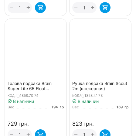
+
+
−
−
Голова подсака Brain
Ручка подсака Brain Scout
Super Lite 65 Float
2m (штекерная)
55x65x45cm
1858.70.74
1858.41.73
КОД:
КОД:
В наличии
В наличии
Вес
194
гр
Вес
169
гр
‍729‍
грн.
‍823‍
грн.
+
+
−
−