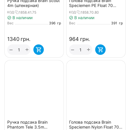
Ручка подсака Brain Scout
Голова подсака Brain
4m (штекерная)
Speciemen PE Float 70
65x70x50cm
1858.41.75
1858.70.80
КОД:
КОД:
В наличии
В наличии
Вес
396
гр
Вес
391
гр
‍1340‍
грн.
‍964‍
грн.
+
+
−
−
Ручка подсака Brain
Голова подсака Brain
Phantom Tele 3.5m
Speciemen Nylon Float 70