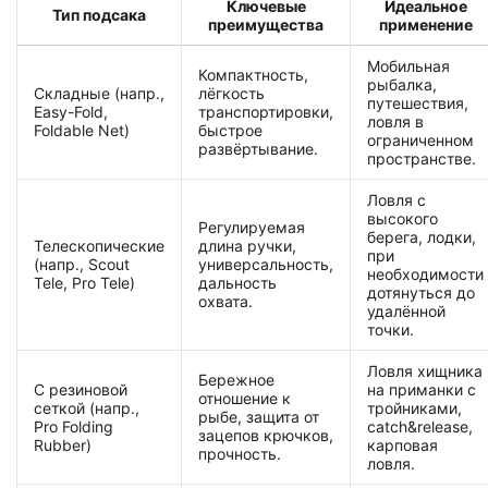
Ключевые
Идеальное
Тип подсака
преимущества
применение
Мобильная
Компактность,
рыбалка,
Складные (напр.,
лёгкость
путешествия,
Easy-Fold,
транспортировки,
ловля в
Foldable Net)
быстрое
ограниченном
развёртывание.
пространстве.
Ловля с
высокого
Регулируемая
берега, лодки,
Телескопические
длина ручки,
при
(напр., Scout
универсальность,
необходимости
Tele, Pro Tele)
дальность
дотянуться до
охвата.
удалённой
точки.
Ловля хищника
Бережное
С резиновой
на приманки с
отношение к
сеткой (напр.,
тройниками,
рыбе, защита от
Pro Folding
catch&release,
зацепов крючков,
Rubber)
карповая
прочность.
ловля.