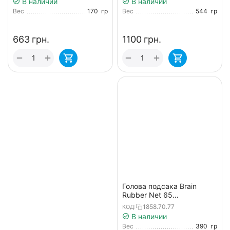
В наличии
В наличии
Вес
170
гр
Вес
544
гр
‍663‍
грн.
‍1100‍
грн.
+
+
−
−
Голова подсака Brain
Rubber Net 65
55x65x45cm
1858.70.77
КОД:
В наличии
Вес
390
гр