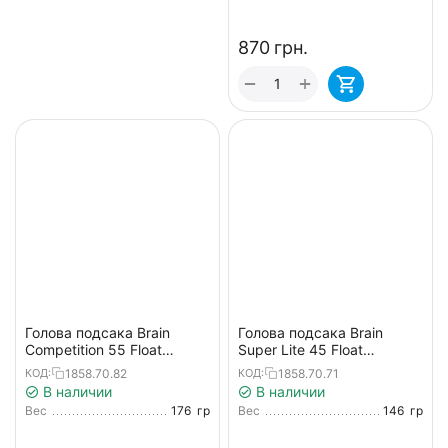
‍870‍
грн.
+
−
Голова подсака Brain
Голова подсака Brain
Competition 55 Float
Super Lite 45 Float
45x55x35cm
40x45x30cm
1858.70.82
1858.70.71
КОД:
КОД:
В наличии
В наличии
Вес
176
гр
Вес
146
гр