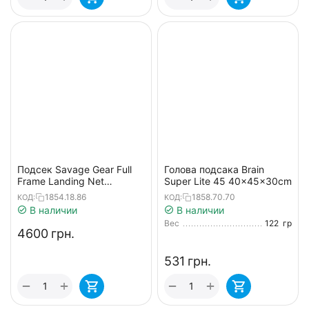
Подсек Savage Gear Full
Голова подсака Brain
Frame Landing Net
Super Lite 45 40x45x30cm
Telescopic XL (85x70cm)
1854.18.86
1858.70.70
КОД:
КОД:
120-200cm
В наличии
В наличии
Вес
122
гр
‍4600‍
грн.
‍531‍
грн.
+
+
−
−