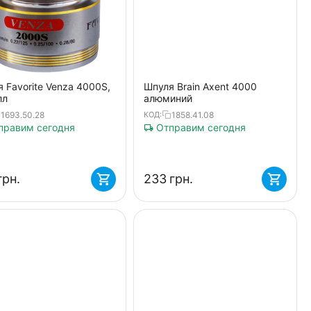
 Favorite Venza 4000S,
Шпуля Brain Axent 4000
лл
алюминий
1693.50.28
1858.41.08
КОД:
равим сегодня
Отправим сегодня
грн.
‍233‍
грн.