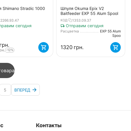
 Shimano Stradic 1000
Шпуля Okuma Epix V2
Baitfeeder EXP 55 Alum Spool
2266.93.47
1353.09.37
КОД:
равим сегодня
Отправим сегодня
Расцветка
EXP 55 Alum
Spool
грн.
‍1320‍
грн.
рн.
-12%
товара
5
ВПЕРЕД
ис
Контакты