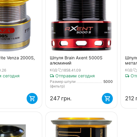
ite Venza 2000S,
Шпуля Brain Axent 5000S
Шпуля
алюминий
мета
0.26
1858.41.09
КОД:
КОД:
 сегодня
Отправим сегодня
Отп
Размер шпули
5000
(фильтр)
‍247‍
грн.
‍212‍