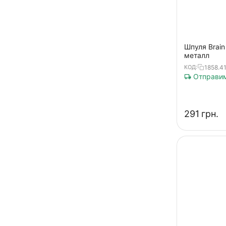
Hurricane
Master
Nasci FB Spool
Шпуля Brain
металл
Nexave FD Spool
1858.41
КОД:
Nitro
Отправим
Regza
Ritmix
‍291‍
грн.
Sapphire
Scout SE Spool
Scout Spool
Sedona FE Spool
Storm Spool
Stradic FD Spool
Stradic FJ Spool