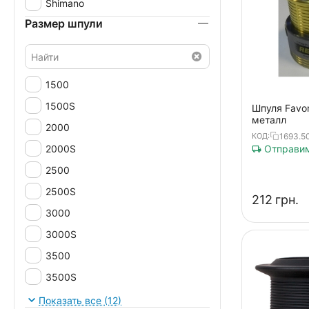
Shimano
Размер шпули
1500
1500S
Шпуля Favor
металл
2000
1693.5
КОД:
2000S
Отправим
2500
2500S
‍212‍
грн.
3000
3000S
3500
3500S
4000
Показать все (12)