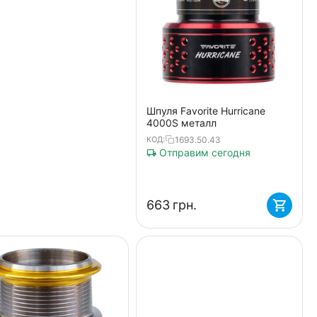
Шпуля Favorite Hurricane
4000S металл
1693.50.43
КОД:
Отправим сегодня
‍663‍
грн.