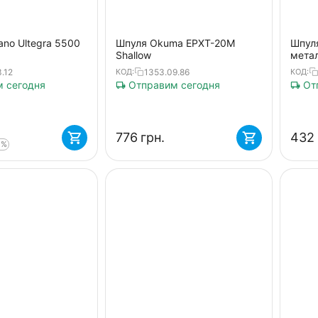
no Ultegra 5500
Шпуля Okuma EPXT-20M
Шпуля
Shallow
мета
.12
1353.09.86
КОД:
КОД:
 сегодня
Отправим сегодня
Отп
‍776‍
грн.
‍432‍
2%