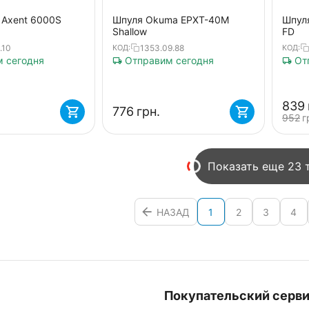
 Axent 6000S
Шпуля Okuma EPXT-40M
Шпуля
Shallow
FD
.10
1353.09.88
КОД:
КОД:
 сегодня
Отправим сегодня
Отп
‍839‍
‍776‍
грн.
‍952‍
г
Показать еще 23 
НАЗАД
1
2
3
4
Покупательский серв