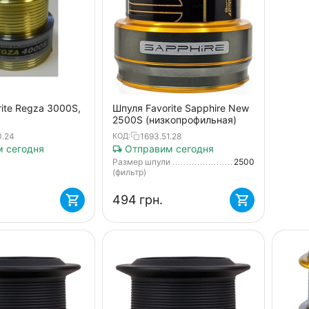
ite Regza 3000S,
Шпуля Favorite Sapphire New
2500S (низкопрофильная)
0.24
1693.51.28
КОД:
 сегодня
Отправим сегодня
Размер шпули
2500
(фильтр)
‍494‍
грн.