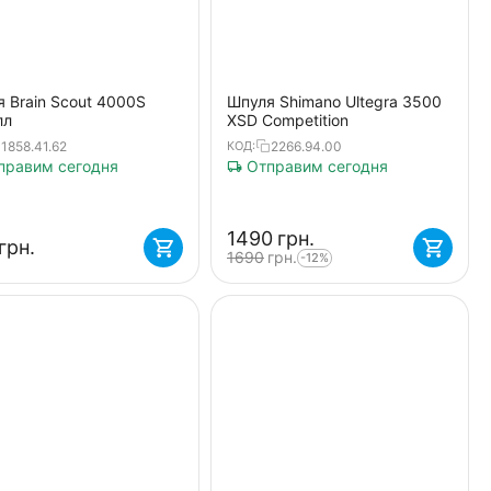
 Brain Scout 4000S
Шпуля Shimano Ultegra 3500
лл
XSD Competition
1858.41.62
2266.94.00
КОД:
равим сегодня
Отправим сегодня
‍1490‍
грн.
грн.
‍1690‍
грн.
-12%