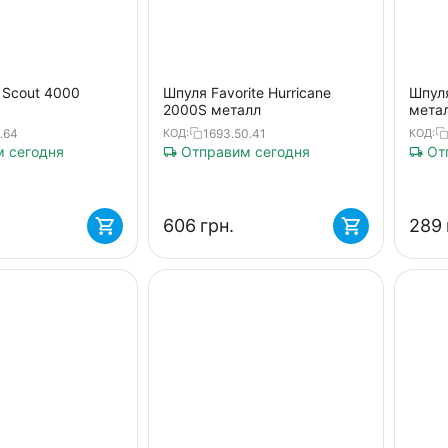
 Scout 4000
Шпуля Favorite Hurricane
Шпуля
2000S металл
мета
.64
1693.50.41
КОД:
КОД:
 сегодня
Отправим сегодня
Отп
‍606‍
грн.
‍289‍