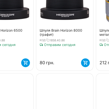
 Horizon 6500
Шпуля Brain Horizon 8000
Шпуля
(графит)
мета
0.88
1858.40.86
КОД:
КОД:
 сегодня
Отправим сегодня
Отп
‍80‍
грн.
‍212‍