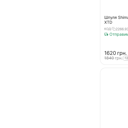
Swift
Ultegra XSD Spool
Шпуля Shima
Ultegra XTD Spool
XTD
Venza
2266.93
КОД:
Отправим
X1
‍1620‍
грн.
‍1840‍
грн.
-1