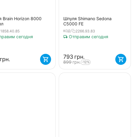
 Brain Horizon 8000
Шпуля Shimano Sedona
лл
C5000 FE
1858.40.85
2266.93.83
КОД:
равим сегодня
Отправим сегодня
‍793‍
грн.
грн.
‍899‍
грн.
-12%