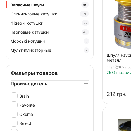
Запасные шпули
99
Спиннинговые катушки
170
Фідерні котушки
72
Карповые катушки
46
Морські котушки
5
Мультипликаторные
7
Шпуля Favor
металл
1693.5
КОД:
Фильтры товаров
Отправим
Производитель
‍212‍
грн.
Brain
Favorite
Okuma
Select