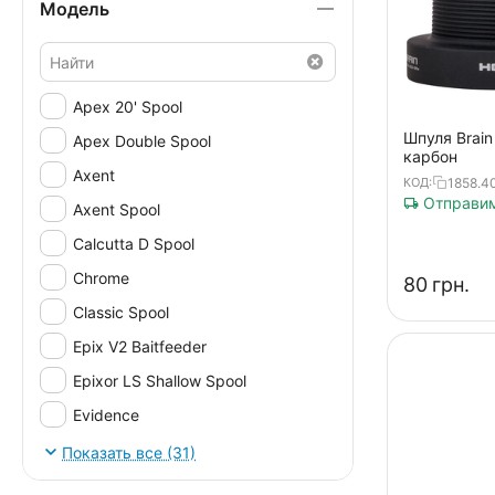
Модель
5000
Apex 20' Spool
Шпуля Brain
Apex Double Spool
карбон
Axent
1858.4
КОД:
Отправим
Axent Spool
Calcutta D Spool
Chrome
‍80‍
грн.
Classic Spool
Epix V2 Baitfeeder
Epixor LS Shallow Spool
Evidence
Force
Показать все (31)
Horizon Spool