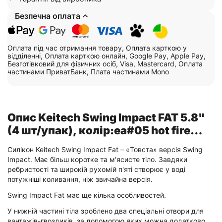
Безпечна оплата
Оплата під час отримання товару, Оплата карткою у
відділенні, Оплата карткою онлайн, Google Pay, Apple Pay,
Безготівковий для фізичних осіб, Visa, Mastercard, Оплата
частинами ПриватБанк, Плата частинами Mono
Опис Keitech Swing Impact FAT 5.8"
(4 шт/упак), колір:ea#05 hot fire
tiger
Силікон Keitech Swing Impact Fat – «Товста» версія Swing
Impact. Має більш коротке та м'ясисте тіло. Завдяки
ребристості та широкій рухомій п'яті створює у воді
потужніші коливання, ніж звичайна версія.
Swing Impact Fat має ще кілька особливостей.
У нижній частині тіла зроблено два спеціальні отвори для
вантажів-гвоздиків, за допомогою яких можна додатково