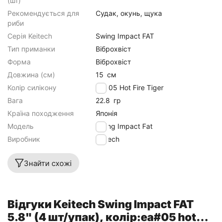
(шт)
Рекомендується для
Судак, окунь, щука
риби
Серія Keitech
Swing Impact FAT
Тип приманки
Віброхвіст
Форма
Віброхвіст
Довжина (см)
15
см
Колір силікону
EA#05 Hot Fire Tiger
Вага
22.8
гр
Країна походження
Японія
Модель
Swing Impact Fat
Виробник
Keitech
Знайти схожі
Відгуки Keitech Swing Impact FAT
5.8" (4 шт/упак), колір:ea#05 hot