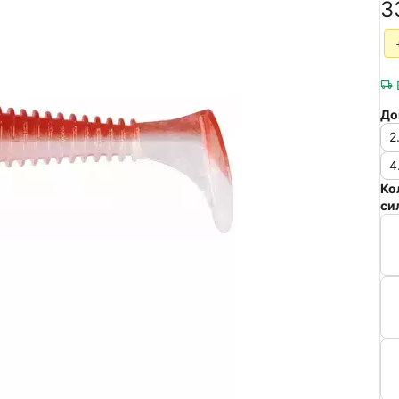
‍3
До
2
4
Ко
си