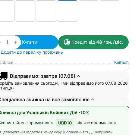
+
−
Купити
Кредит від
48
грн.
/міс.
Додати до переліку побажань
робник
Keitech
Відправимо: завтра (07.08)
рміть замовлення сьогодні, і ми відправимо його 07.08.2026
ятниця)
Спеціальна знижка на все замовлення
Знижка для Учасників Бойових Дій -10%
UBD10
Скористайтеся промокодом
під час оформлення.
*Підтвердження надається менеджеру (Посвідчення УБД / Документи