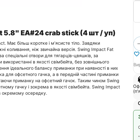
5.8" EA#24 crab stick (4 шт / уп)
ct. Має більш коротке і м’ясисте тіло. Завдяки
жні коливання, ніж звичайна версія. Swing Impact Fat
ва спеціальні отвори для тягарців-цвяшків, за
икористанні в якості свімбейта, без зовнішнього
Ви
ння ідеального балансу приманки при наявності в них
мка для офсетного гачка, а в передній частині приманки
ягаючи приманку на офсетний гачок. Таким чином Swing
Офо
ному гачку і зокрема в якості свімбейта. Swing Impact
(п'
 в окремому осередку.