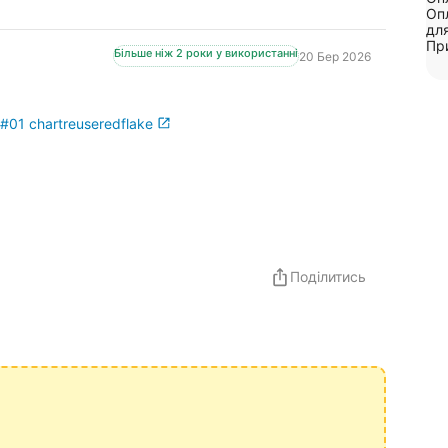
Опл
для
Пр
Більше ніж 2 роки у використанні
20 Бер 2026
l#01 chartreuseredflake
Поділитись