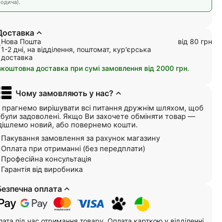
одича).
Доставка
Нова Пошта
від 80 грн
1-2 дні, на відділення, поштомат, кур'єрська
доставка
зкоштовна доставка при сумі замовлення від 2000 грн.
Чому замовляють у нас?
 прагнемо вирішувати всі питання дружнім шляхом, щоб
і були задоволені. Якщо Ви захочете обміняти товар —
дішлемо новий, або повернемо кошти.
Пакування замовлення за рахунок магазину
Оплата при отриманні (без передплати)
Професійна консультація
Гарантія від виробника
Безпечна оплата
ата під час отримання товару, Оплата карткою у відділенні,