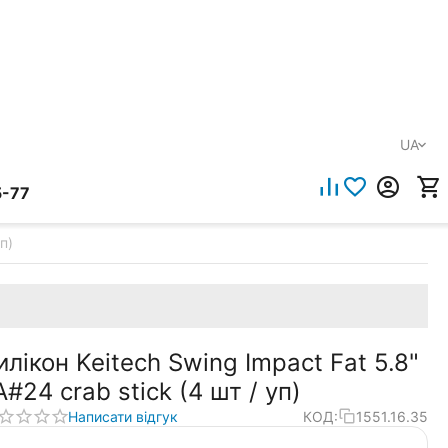
UA
5-77
п)
илікон Keitech Swing Impact Fat 5.8"
A#24 crab stick (4 шт / уп)
Написати відгук
КОД:
1551.16.35