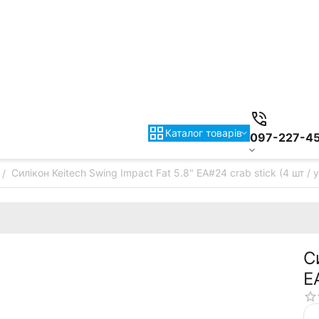
Каталог товарiв
097-227-4
Силікон Keitech Swing Impact Fat 5.8" EA#24 crab stick (4 шт / у
/
С
E