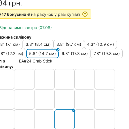
34‍
грн.
+17 бонусних ₴
на рахунок у разі купівлі
?
Відправимо завтра (07.08)
вжина силікону:
.8" (7.1 см)
3.3" (8.4 см)
3.8" (9.7 см)
4.3" (10.9 см)
.8" (12.2 см)
5.8" (14.7 см)
6.8" (17.3 см)
7.8" (19.8 см)
лір
EA#24 Crab Stick
лікону: