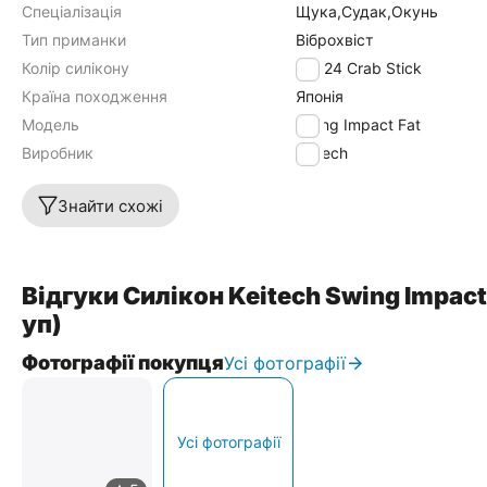
Спеціалізація
Щука,Судак,Окунь
Тип приманки
Віброхвіст
Колір силікону
EA#24 Crab Stick
Країна походження
Японія
Модель
Swing Impact Fat
Виробник
Keitech
Знайти схожі
Відгуки Силікон Keitech Swing Impact F
уп)
Фотографії покупця
Усі фотографії
Усі фотографії