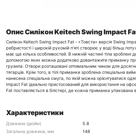
Опис Силікон Keitech Swing Impact Fat 
Силікон Keitech Swing Impact Fat - «Товста» версія Swing Impa
ребристості і широкій рухомій п’яті створює у воді більш поту
має ще кілька особливостей. В нижній частині тіла зроблені д
допомогою яких можна додатково довантажити приманку при в
грузила. Отвори розташовані оптимальним чином для досягне
тягарців. Крім того, в тілі приманки зроблена спеціальна виї
нанесена спеціальна смуга, по якій можна орієнтуватися од
Impact Fat ідеально пристосований для використання на офсет
Fat поставляється в блістері, де кожна приманка упакована
Характеристики
Довжина (дюйм)
5.8
Загальна довжина, мм
148