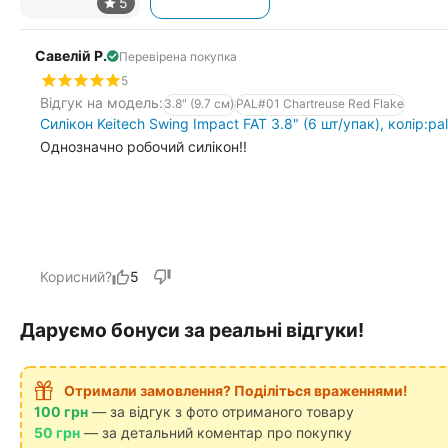
Савелій Р.
Перевірена покупка
5
Відгук на модель:
3.8" (9.7 см)
PAL#01 Chartreuse Red Flake
Силікон Keitech Swing Impact FAT 3.8" (6 шт/упак), колір:pa
Однозначно робочий силікон!!
Корисний?
5
Даруємо бонуси за реальні відгуки!
Отримали замовлення? Поділіться враженнями!
100 грн
— за відгук з фото отриманого товару
50 грн
— за детальний коментар про покупку