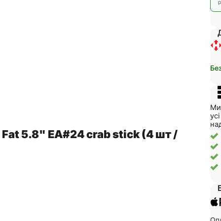
р
Бе
Ми
ус
на
at 5.8" EA#24 crab stick (4 шт /
Опл