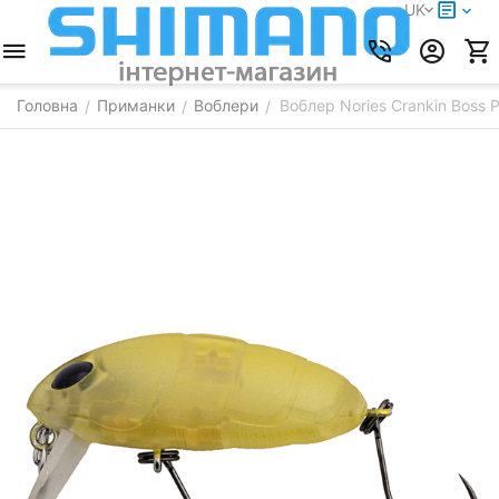
UK
Головна
Приманки
Воблери
Воблер Nories Crankin Boss
/
/
/