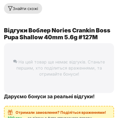
Знайти схожі
Відгуки Воблер Nories Crankin Boss
Pupa Shallow 40mm 5.6g #127M
На цей товар ще немає відгуків. Станьте
першим, хто поділиться враженнями, та
отримайте бонуси!
Даруємо бонуси за реальні відгуки!
Отримали замовлення? Поділіться враженнями!
100 грн
— за відгук з фото отриманого товару