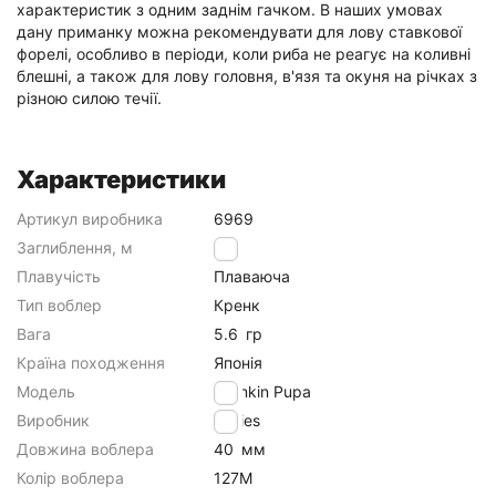
характеристик з одним заднім гачком. В наших умовах
дану приманку можна рекомендувати для лову ставкової
форелі, особливо в періоди, коли риба не реагує на коливні
блешні, а також для лову головня, в'язя та окуня на річках з
різною силою течії.
Характеристики
Артикул виробника
6969
Заглиблення, м
0.8
Плавучість
Плаваюча
Тип воблер
Кренк
Вага
5.6
гр
Країна походження
Японія
Модель
Crankin Pupa
Виробник
Nories
Довжина воблера
40
мм
Колір воблера
127M