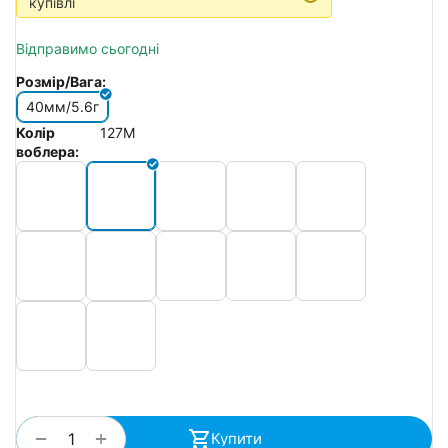
купівлі
Відправимо сьогодні
Розмір/Вага:
40мм/5.6г
Колір
127M
воблера:
+
−
Купити