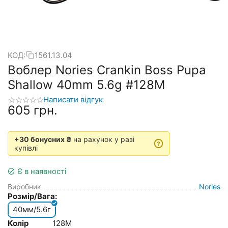
КОД:
1561.13.04
Воблер Nories Crankin Boss Pupa
Shallow 40mm 5.6g #128M
Написати відгук
‍605‍
грн.
+30 бонусних ₴
на рахунок у разі
?
купівлі
Є в наявності
Виробник
Nories
Розмір/Вага:
40мм/5.6г
Колір
128M