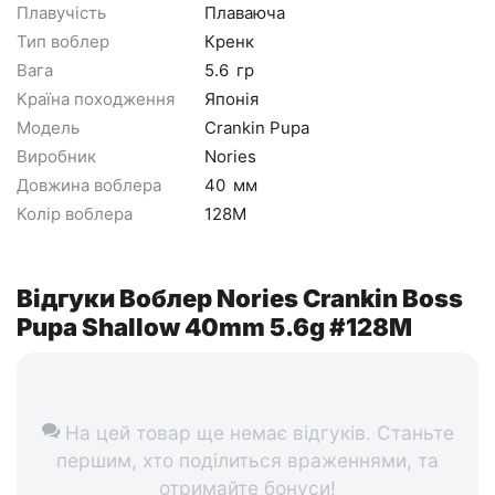
Плавучість
Плаваюча
Тип воблер
Кренк
Вага
5.6
гр
Країна походження
Японія
Модель
Crankin Pupa
Виробник
Nories
Довжина воблера
40
мм
Колір воблера
128M
Відгуки Воблер Nories Crankin Boss
Pupa Shallow 40mm 5.6g #128M
На цей товар ще немає відгуків. Станьте
першим, хто поділиться враженнями, та
отримайте бонуси!