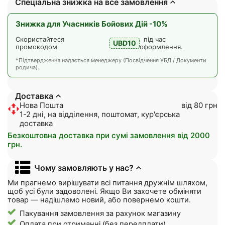
Спеціальна знижка на все замовлення
Знижка для Учасників Бойових Дій -10%
Скористайтеся
під час
UBD10
промокодом
оформлення.
*Підтвердження надається менеджеру (Посвідчення УБД / Документи
родича).
Доставка
Нова Пошта
від 80 грн
1-2 дні, на відділення, поштомат, кур'єрська
доставка
Безкоштовна доставка при сумі замовлення від 2000
грн.
Чому замовляють у нас?
Ми прагнемо вирішувати всі питання дружнім шляхом,
щоб усі були задоволені. Якщо Ви захочете обміняти
товар — надішлемо новий, або повернемо кошти.
Пакування замовлення за рахунок магазину
Оплата при отриманні (без передплати)