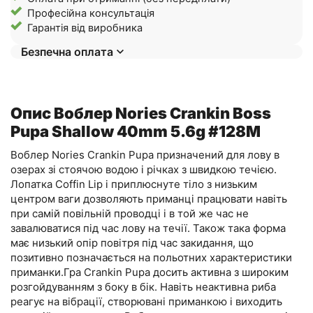
Професійна консультація
Гарантія від виробника
Безпечна оплата
Опис Воблер Nories Crankin Boss
Pupa Shallow 40mm 5.6g #128M
Воблер Nories Crankin Pupa призначений для лову в
озерах зі стоячою водою і річках з швидкою течією.
Лопатка Coffin Lip і приплюснуте тіло з низьким
центром ваги дозволяють приманці працювати навіть
при самій повільній проводці і в той же час не
завалюватися під час лову на течії. Також така форма
має низький опір повітря під час закидання, що
позитивно позначається на польотних характеристики
приманки.Гра Crankin Pupa досить активна з широким
розгойдуванням з боку в бік. Навіть неактивна риба
реагує на вібрації, створювані приманкою і виходить