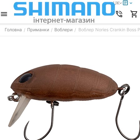
UK
Головна
Приманки
Воблери
Воблер Nories Crankin Boss
/
/
/