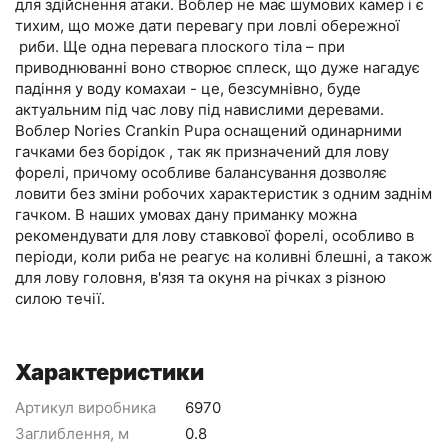
для здійснення атаки. Воблер не має шумових камер і є
тихим, що може дати перевагу при ловлі обережної
риби. Ще одна перевага плоского тіла – при
приводнюванні воно створює сплеск, що дуже нагадує
падіння у воду комахаи - це, безсумнівно, буде
актуальним під час лову під навислими деревами.
Воблер Nories Crankin Pupa оснащений одинарними
гачками без борідок , так як призначений для лову
форелі, причому особливе балансування дозволяє
ловити без зміни робочих характеристик з одним заднім
гачком. В наших умовах дану приманку можна
рекомендувати для лову ставкової форелі, особливо в
періоди, коли риба не реагує на коливні блешні, а також
для лову головня, в'язя та окуня на річках з різною
силою течії.
Характеристики
Артикул виробника
6970
Заглиблення, м
0.8