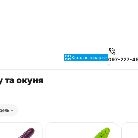
Каталог товарiв
097-227-4
 та окуня
дель