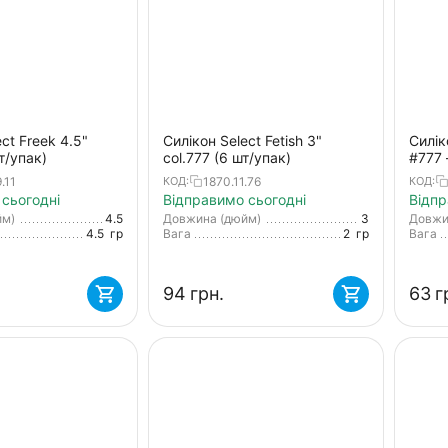
ct Freek 4.5"
Силікон Select Fetish 3"
Силік
т/упак)
col.777 (6 шт/упак)
#777 
для с
.11
1870.11.76
КОД:
КОД:
окуня
сьогодні
Відправимо сьогодні
Відпр
йм)
4.5
Довжина (дюйм)
3
Довжи
4.5
гр
Вага
2
гр
Вага
‍94‍
грн.
‍63‍
г