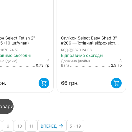
он Select Fetish 2"
Силікон Select Easy Shad 3"
05 (10 шт/упак)
#206 — їстівний віброхвіст
для судака, щуки та великого
1870.24.51
1870.24.38
КОД:
окуня (5 шт/упак)
авимо сьогодні
Відправимо сьогодні
на (дюйм)
2
Довжина (дюйм)
3
0.73
гр
Вага
2.5
гр
рн.
‍66‍
грн.
товари
9
10
11
ВПЕРЕД
5 - 19