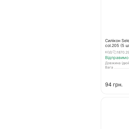
Curly Shad
Custom Leech
Easy Fat
Easy Shad
Силікон Sele
Easy Shaker
col.205 (5 ш
Easy Shine
1870.29
КОД:
Відправимо 
Easy Shiner
Довжина (дю
Вага
Fat G Tail Grub
Fat Minnow T-Tail
‍94‍
грн.
Fatfish
Fetish
Flapper Grub
Footer
Freek