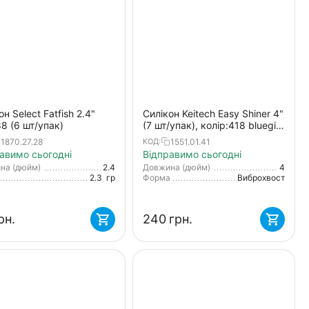
он Select Fatfish 2.4"
Силікон Keitech Easy Shiner 4"
88 (6 шт/упак)
(7 шт/упак), колір:418 bluegill
flash
1870.27.28
1551.01.41
КОД:
авимо сьогодні
Відправимо сьогодні
на (дюйм)
2.4
Довжина (дюйм)
4
2.3
гр
Форма
Виброхвост
рн.
‍240‍
грн.