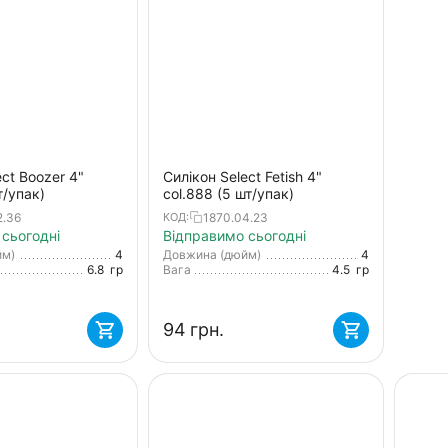
ect Boozer 4"
Силікон Select Fetish 4"
т/упак)
col.888 (5 шт/упак)
2.36
1870.04.23
КОД:
сьогодні
Відправимо сьогодні
йм)
4
Довжина (дюйм)
4
6.8
гр
Вага
4.5
гр
‍94‍
грн.