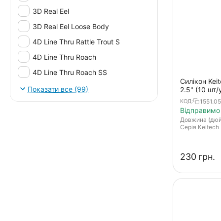
3D Real Eel
3D Real Eel Loose Body
4D Line Thru Rattle Trout S
4D Line Thru Roach
4D Line Thru Roach SS
Силікон Kei
4D Perch Shad
Показати все (99)
2.5" (10 шт/
green pumpk
1551.05
КОД:
4D Perch Shad SS
Відправимо 
4D Real Eel
Довжина (дю
Серія Keitech
Aji Adder Shad
Aji Ringer Shad
‍230‍
грн.
Aji Ringer Shed
Aji Slender
Ajiring Shaker
AJIRINGER SHAD