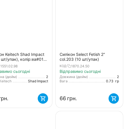
он Keitech Shad Impact
Силікон Select Fetish 2"
2 шт/упак), колір:ea#01
col.203 (10 шт/упак)
e pepper
1551.02.98
1870.24.50
КОД:
авимо сьогодні
Відправимо сьогодні
на (дюйм)
2
Довжина (дюйм)
2
Keitech
Shad Impact
Вага
0.73
гр
грн.
‍66‍
грн.