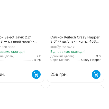
он Select Javik 2.2"
Силікон Keitech Crazy Flapper
88 — їстівний черв’як
3.6" (7 шт/упак), колір: 403
куня та нано-джигу (7
green weenie blue
1870.08.10
1551.04.12
КОД:
авимо сьогодні
Відправимо сьогодні
на (дюйм)
2.2
Довжина (дюйм)
3.6
0.5
гр
Серія Keitech
Crazy Flapper
рн.
‍259‍
грн.