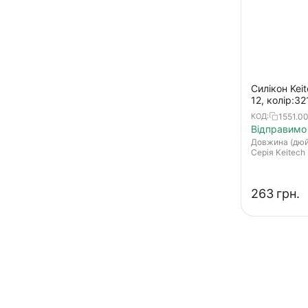
Freek Slim
G Tail Saturn
G Tail Saturn Micro
G TAIL TWIN
Силікон Keit
G-Tail Twin
12, колір:32
Geely
1551.00
КОД:
Відправимо 
Gobster Shad
Довжина (дю
Серія Keitech
Goby
Hog Impact
‍263‍
грн.
Jarvis
Javik
Kraken
Kraken-X
LB 3D Goby Shad
LB 4D Herring Shad