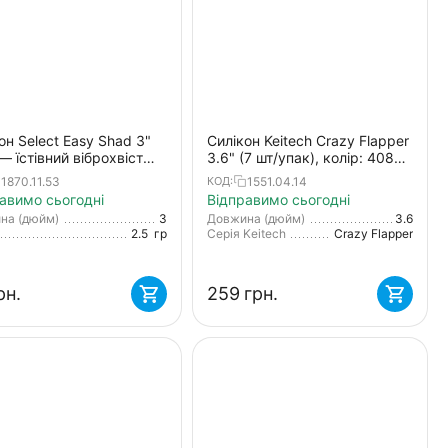
он Select Easy Shad 3"
Силікон Keitech Crazy Flapper
— їстівний віброхвіст
3.6" (7 шт/упак), колір: 408
удака, щуки та великого
electric june bug
1870.11.53
1551.04.14
КОД:
 (5 шт/упак)
авимо сьогодні
Відправимо сьогодні
на (дюйм)
3
Довжина (дюйм)
3.6
2.5
гр
Серія Keitech
Crazy Flapper
рн.
‍259‍
грн.