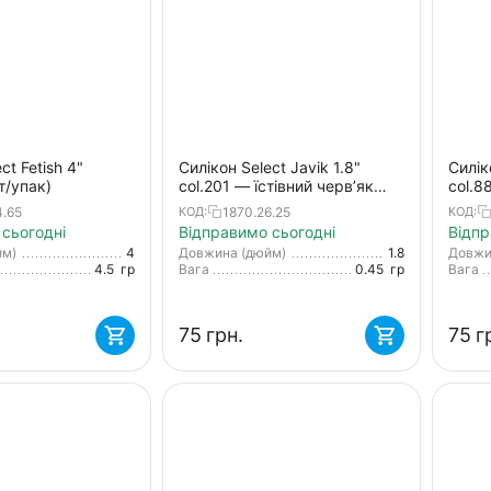
ct Fetish 4"
Силікон Select Javik 1.8"
Силік
т/упак)
col.201 — їстівний черв’як
col.8
для окуня та нано-джигу (9
для о
4.65
1870.26.25
КОД:
КОД:
шт.)
шт.)
сьогодні
Відправимо сьогодні
Відпр
йм)
4
Довжина (дюйм)
1.8
Довжи
4.5
гр
Вага
0.45
гр
Вага
‍75‍
грн.
‍75‍
г