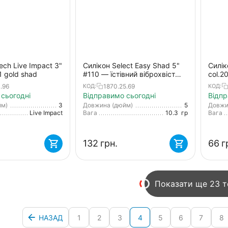
ech Live Impact 3"
Силікон Select Easy Shad 5"
Силік
1 gold shad
#110 — їстівний віброхвіст
col.2
для судака та щуки (5 шт/
.96
1870.25.69
КОД:
КОД:
упак)
сьогодні
Відправимо сьогодні
Відпр
йм)
3
Довжина (дюйм)
5
Довжи
Live Impact
Вага
10.3
гр
Вага
‍132‍
грн.
‍66‍
г
Показати ще 23 
НАЗАД
1
2
3
4
5
6
7
8