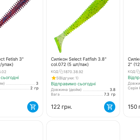
ct Fetish 3"
Силікон Select Fatfish 3.8"
Силік
т/упак)
col.072 (5 шт/пак)
2" (1
orang
6.02
1870.38.92
КОД:
КОД:
сьогодні
Відпр
5
(Відгуки: 1)
йм)
3
Відправимо сьогодні
Довжи
2
гр
Серія 
Довжина (дюйм)
3.8
Вага
7.3
гр
‍122‍
грн.
‍150‍