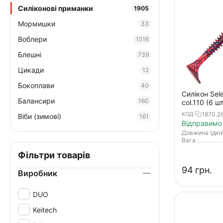
Силіконові приманки
1905
Мормишки
33
Воблери
1516
Блешні
739
Цикади
12
Бокоплави
40
Силікон Sele
Балансири
160
col.110 (6 ш
1870.2
КОД:
Віби (зимові)
161
Відправимо 
Довжина (дю
Вага
Фільтри товарів
‍94‍
грн.
Виробник
DUO
Keitech