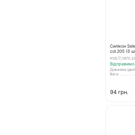
Ax Craw
Ax Craw mini
Boozer
Bubbling Shad
Bubbling Shaker
Силікон Sele
Bubbring Shad
col.205 (5 ш
Bubbring Shaker
1870.2
КОД:
Відправимо 
Bugz
Довжина (дю
Вага
CC-Grub
Chibi Hira Aji Adder
‍94‍
грн.
Craft Shad
Crazy Flapper
Crazy Shad
Crow-X
Curly Curly