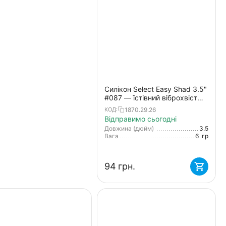
Силікон Select Easy Shad 3.5"
#087 — їстівний віброхвіст
для судака, щуки та великого
1870.29.26
КОД:
окуня (5 шт/упак)
Відправимо сьогодні
Довжина (дюйм)
3.5
Вага
6
гр
‍94‍
грн.