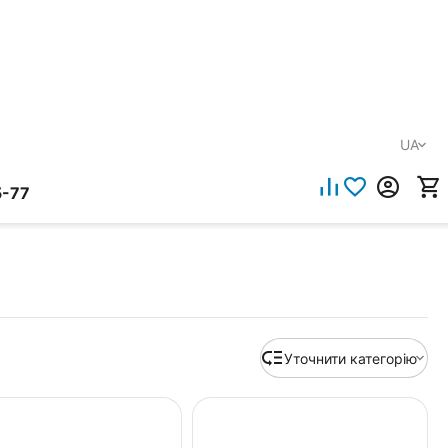
UA
5-77
Уточнити категорію