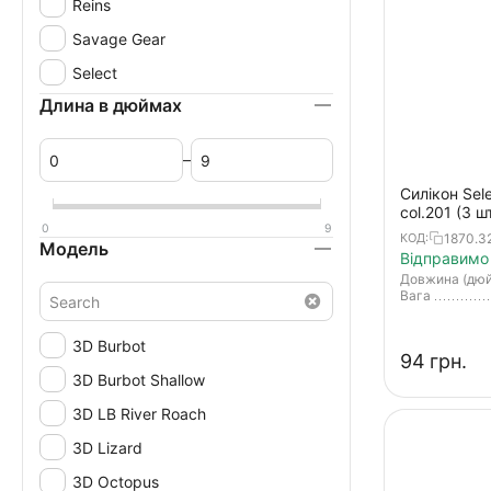
Reins
Savage Gear
Select
Длина в дюймах
–
Силікон Sel
col.201 (3 ш
0
9
1870.3
КОД:
Модель
Відправимо 
Довжина (дю
Вага
3D Burbot
‍94‍
грн.
3D Burbot Shallow
3D LB River Roach
3D Lizard
3D Octopus