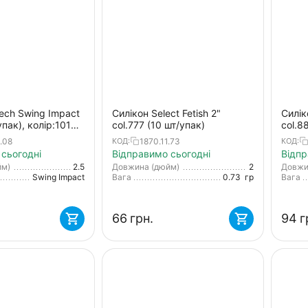
tech Swing Impact
Силікон Select Fetish 2"
Силік
упак), колір:101
col.777 (10 шт/упак)
col.8
in pp.
.08
1870.11.73
КОД:
КОД:
сьогодні
Відправимо сьогодні
Відпр
йм)
2.5
Довжина (дюйм)
2
Довжи
Swing Impact
Вага
0.73
гр
Вага
‍66‍
грн.
‍94‍
г