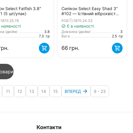
он Select Fatfish 3.8"
Силікон Select Easy Shad 3"
01 (5 шт/упак)
#102 — їстівний віброхвіст
для судака, щуки та великого
1870.25.78
1870.24.33
КОД:
окуня (5 шт/упак)
 наявності
Є в наявності
на (дюйм)
3.8
Довжина (дюйм)
3
7.3
гр
Вага
2.5
гр
грн.
‍66‍
грн.
товари
11
12
13
14
15
ВПЕРЕД
9 - 23
Контакти