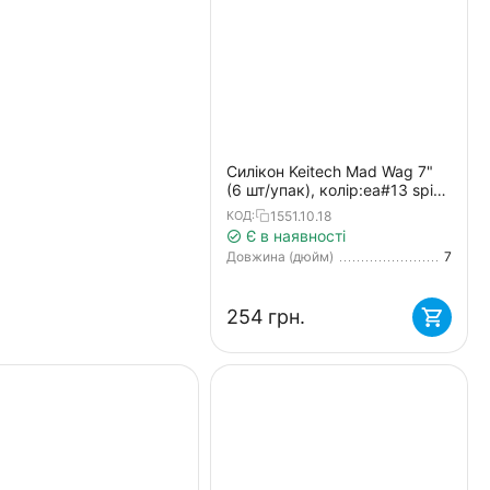
Силікон Keitech Mad Wag 7"
(6 шт/упак), колір:ea#13 spicy
mustard/blue
1551.10.18
КОД:
Є в наявності
Довжина (дюйм)
7
‍254‍
грн.