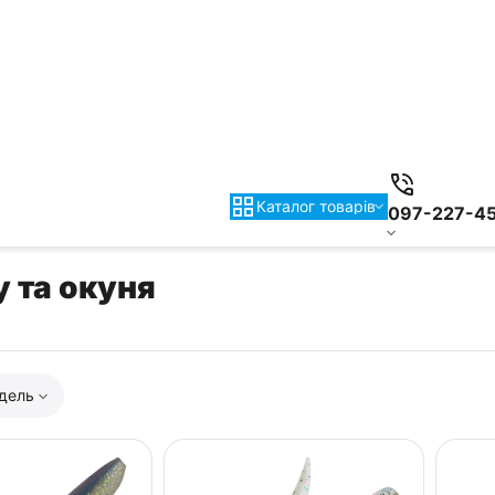
Каталог товарiв
097-227-4
 та окуня
дель