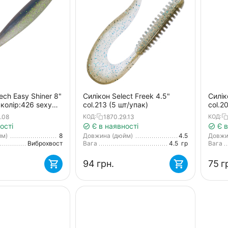
ech Easy Shiner 8"
Силікон Select Freek 4.5"
Силік
 колір:426 sexy
col.213 (5 шт/упак)
col.2
для о
.08
1870.29.13
КОД:
КОД:
шт.)
ості
Є в наявності
Є в
йм)
8
Довжина (дюйм)
4.5
Довжи
Виброхвост
Вага
4.5
гр
Вага
‍94‍
грн.
‍75‍
г