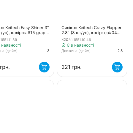
он Keitech Easy Shiner 3"
Силікон Keitech Crazy Flapper
т/уп), колір:ea#15 grape
2.8" (8 шт/уп), колір: ea#04
red flk
violet
1551.11.39
1551.10.46
КОД:
 наявності
Є в наявності
на (дюйм)
3
Довжина (дюйм)
2.8
грн.
‍221‍
грн.