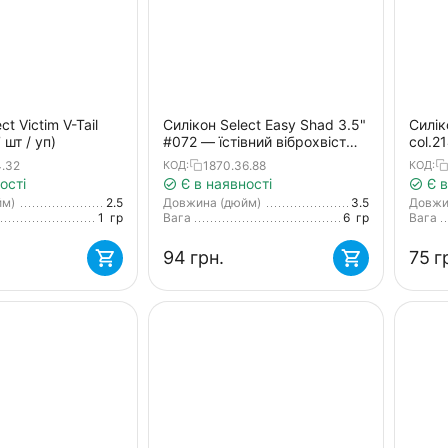
ct Victim V-Tail
Силікон Select Easy Shad 3.5"
Силік
 шт / уп)
#072 — їстівний віброхвіст
col.2
для судака, щуки та великого
4.32
1870.36.88
КОД:
КОД:
окуня (5 шт/упак)
ості
Є в наявності
Є в
йм)
2.5
Довжина (дюйм)
3.5
Довжи
1
гр
Вага
6
гр
Вага
‍94‍
грн.
‍75‍
г