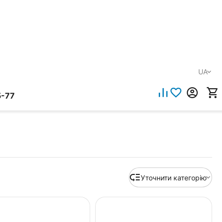
UA
5-77
Уточнити категорію