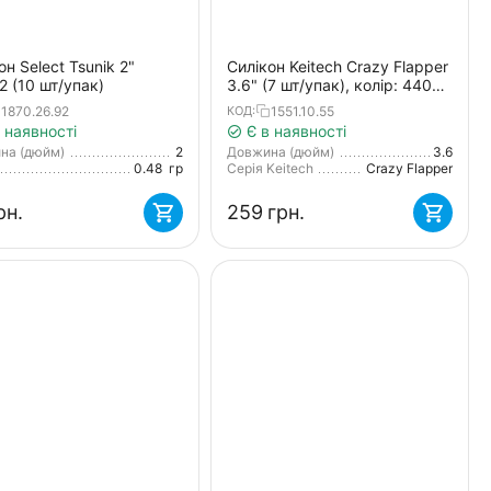
он Select Tsunik 2"
Силікон Keitech Crazy Flapper
02 (10 шт/упак)
3.6" (7 шт/упак), колір: 440
electric shad
1870.26.92
1551.10.55
КОД:
 наявності
Є в наявності
на (дюйм)
2
Довжина (дюйм)
3.6
0.48
гр
Серія Keitech
Crazy Flapper
рн.
‍259‍
грн.