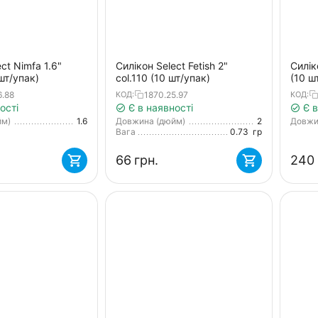
ct Nimfa 1.6"
Силікон Select Fetish 2"
Силік
шт/упак)
col.110 (10 шт/упак)
(10 ш
chart 
6.88
1870.25.97
КОД:
КОД:
ості
Є в наявності
Є в
йм)
1.6
Довжина (дюйм)
2
Довжи
Вага
0.73
гр
‍66‍
грн.
‍240‍