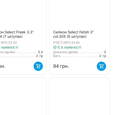
он Select Freek 3.3"
Силікон Select Fetish 3"
14 (7 шт/упак)
col.209 (6 шт/упак)
1870.33.32
1870.24.60
КОД:
 наявності
Є в наявності
на (дюйм)
3.3
Довжина (дюйм)
3
2
гр
Вага
2
гр
рн.
‍94‍
грн.