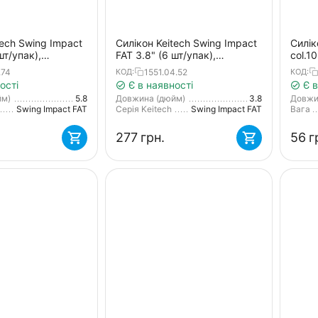
tech Swing Impact
Силікон Keitech Swing Impact
Силік
шт/упак),
FAT 3.8" (6 шт/упак),
col.1
violet
колір:422 sight flash
.74
1551.04.52
КОД:
КОД:
ості
Є в наявності
Є в
йм)
5.8
Довжина (дюйм)
3.8
Довжи
Swing Impact FAT
Серія Keitech
Swing Impact FAT
Вага
‍277‍
грн.
‍56‍
г