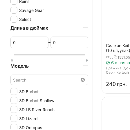
Reins
Savage Gear
Select
Длина в дюймах
–
Силікон Keit
(10 шт/упак)
violet lime b
1551.05
КОД:
0
9
Є в наявн
Модель
Довжина (дю
Серія Keitech
‍240‍
грн.
3D Burbot
3D Burbot Shallow
3D LB River Roach
3D Lizard
3D Octopus