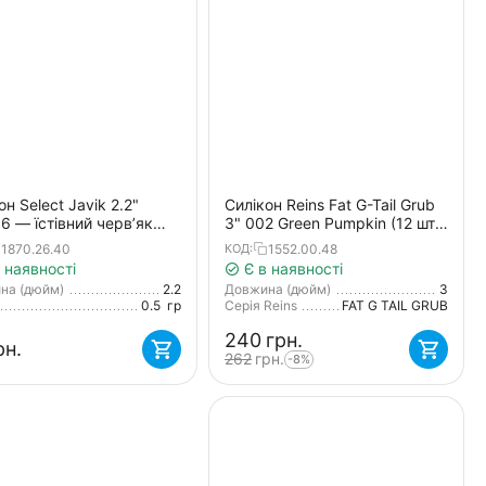
он Select Javik 2.2"
Силікон Reins Fat G-Tail Grub
06 — їстівний черв’як
3" 002 Green Pumpkin (12 шт/
куня та нано-джигу (7
уп.)
1870.26.40
1552.00.48
КОД:
 наявності
Є в наявності
на (дюйм)
2.2
Довжина (дюйм)
3
0.5
гр
Серія Reins
FAT G TAIL GRUB
‍240‍
грн.
рн.
‍262‍
грн.
-8%