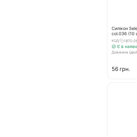
Ax Craw
Ax Craw mini
Boozer
Силікон Sele
Bubbling Shad
col.036 (10 
Bubbling Shaker
1870.0
КОД:
Є в наявн
Bubbring Shad
Довжина (дю
Bubbring Shaker
‍56‍
грн.
Bugz
CC-Grub
Chibi Hira Aji Adder
Craft Shad
Crazy Flapper
Crazy Shad
Crow-X
Curly Curly