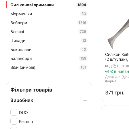
Силіконові приманки
1894
Мормишки
33
Воблери
1516
Блешні
735
Цикади
12
Бокоплави
40
Силікон Keit
Балансири
159
(2 шт/упак),
shad
1551.08
КОД:
Віби (зимові)
161
Є в наявн
Довжина (дю
Форма
Фільтри товарів
‍371‍
грн.
Виробник
DUO
Keitech