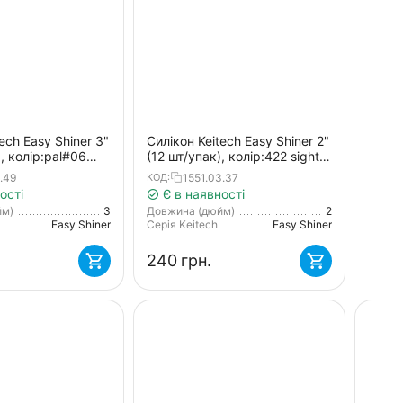
ech Easy Shiner 3"
Силікон Keitech Easy Shiner 2"
, колір:pal#06
(12 шт/упак), колір:422 sight
erry
flash
.49
1551.03.37
КОД:
ості
Є в наявності
йм)
3
Довжина (дюйм)
2
Easy Shiner
Серія Keitech
Easy Shiner
‍240‍
грн.