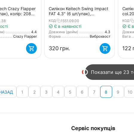
tech Crazy Flapper
Силікон Keitech Swing Impact
Силік
пак), колір: 208
FAT 4.3" (6 шт/упак),
col.2
pp. red
колір:pal#13 mistic spice
4.38
1551.09.00
КОД:
КОД:
ості
Є в наявності
Є в
йм)
4.4
Довжина (дюйм)
4.3
Довжи
Crazy Flapper
Форма
Виброхвост
Вага
‍320‍
грн.
‍122‍
Показати ще 23 
НАЗАД
1
2
3
4
5
6
7
8
9
10
Сервіс покупців