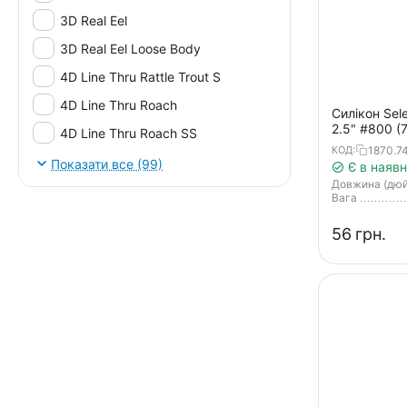
3D Real Eel
3D Real Eel Loose Body
4D Line Thru Rattle Trout S
4D Line Thru Roach
Силікон Sele
2.5" #800 (7
4D Line Thru Roach SS
1870.7
КОД:
4D Perch Shad
Показати все (99)
Є в наявн
Довжина (дю
4D Perch Shad SS
Вага
4D Real Eel
‍56‍
грн.
Aji Adder Shad
Aji Ringer Shad
Aji Ringer Shed
Aji Slender
Ajiring Shaker
AJIRINGER SHAD