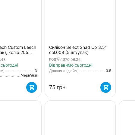
tech Custom Leech
Силікон Select Shad Up 3.5"
ак), колір:205
col.008 (5 шт/упак)
6.43
1870.06.36
КОД:
сьогодні
Відправимо сьогодні
йм)
3
Довжина (дюйм)
3.5
Черв'яки
‍75‍
грн.