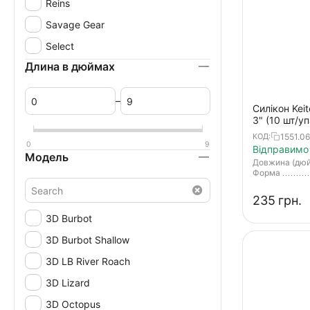
Reins
Savage Gear
Select
Длина в дюймах
–
Силікон Kei
3" (10 шт/уп
bluegill
1551.0
КОД:
0
9
Відправимо 
Модель
Довжина (дю
Форма
‍235‍
грн.
3D Burbot
3D Burbot Shallow
3D LB River Roach
3D Lizard
3D Octopus