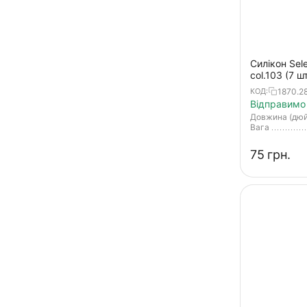
Ax Craw
Ax Craw mini
Boozer
Силікон Sele
Bubbling Shad
col.103 (7 ш
Bubbling Shaker
1870.2
КОД:
Відправимо 
Bubbring Shad
Довжина (дю
Вага
Bubbring Shaker
‍75‍
грн.
Bugz
CC-Grub
Chibi Hira Aji Adder
Craft Shad
Crazy Flapper
Crazy Shad
Crow-X
Curly Curly