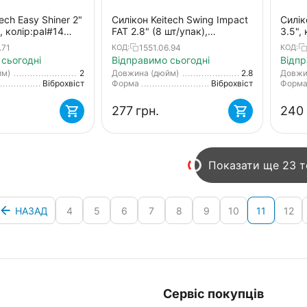
ech Easy Shiner 2"
Силікон Keitech Swing Impact
Силік
, колір:pal#14
FAT 2.8" (8 шт/упак),
3.5",
ink
колір:ea#10 pink silver glow
green
.71
1551.06.94
КОД:
КОД:
сьогодні
Відправимо сьогодні
Відпр
йм)
2
Довжина (дюйм)
2.8
Довжи
Віброхвіст
Форма
Віброхвіст
Форм
‍277‍
грн.
‍240‍
Показати ще 23 
НАЗАД
4
5
6
7
8
9
10
11
12
Сервіс покупців