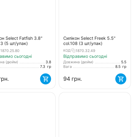
он Select Fatfish 3.8"
Силікон Select Freek 5.5"
03 (5 шт/упак)
col.108 (3 шт/упак)
1870.25.80
1870.32.49
КОД:
авимо сьогодні
Відправимо сьогодні
на (дюйм)
3.8
Довжина (дюйм)
5.5
7.3
гр
Вага
8.5
гр
грн.
‍94‍
грн.