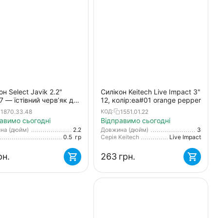
он Select Javik 2.2"
Силікон Keitech Live Impact 3"
17 — їстівний черв’як для
12, колір:ea#01 orange pepper
 та нано-джигу (7 шт.)
1870.33.48
1551.01.22
КОД:
авимо сьогодні
Відправимо сьогодні
на (дюйм)
2.2
Довжина (дюйм)
3
0.5
гр
Серія Keitech
Live Impact
рн.
‍263‍
грн.