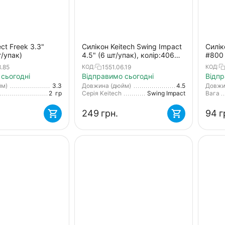
ct Freek 3.3"
Силікон Keitech Swing Impact
Силік
т/упак)
4.5" (6 шт/упак), колір:406
#800 
castaic choice
для с
8.85
1551.06.19
КОД:
КОД:
окуня
сьогодні
Відправимо сьогодні
Відпр
йм)
3.3
Довжина (дюйм)
4.5
Довжи
2
гр
Серія Keitech
Swing Impact
Вага
‍249‍
грн.
‍94‍
г