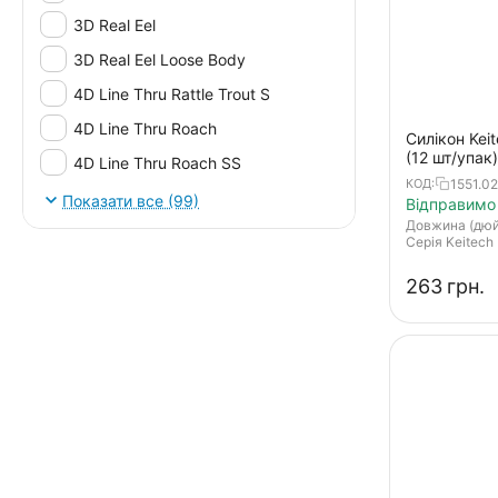
3D Real Eel
3D Real Eel Loose Body
4D Line Thru Rattle Trout S
4D Line Thru Roach
Силікон Kei
(12 шт/упак)
4D Line Thru Roach SS
orange pepp
1551.02
КОД:
4D Perch Shad
Показати все (99)
Відправимо 
Довжина (дю
4D Perch Shad SS
Серія Keitech
4D Real Eel
‍263‍
грн.
Aji Adder Shad
Aji Ringer Shad
Aji Ringer Shed
Aji Slender
Ajiring Shaker
AJIRINGER SHAD