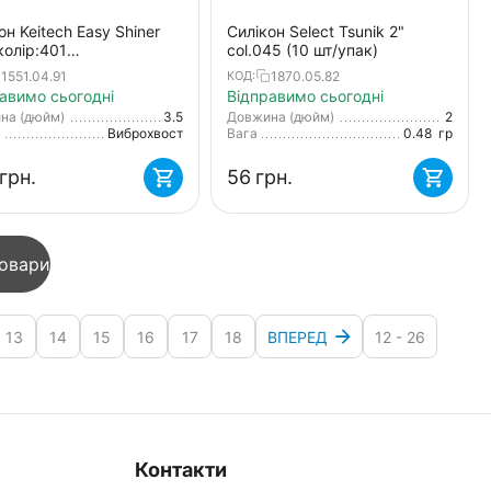
он Keitech Easy Shiner
Силікон Select Tsunik 2"
 колір:401
col.045 (10 шт/упак)
pumpkinpp.chart
1551.04.91
1870.05.82
КОД:
авимо сьогодні
Відправимо сьогодні
на (дюйм)
3.5
Довжина (дюйм)
2
а
Виброхвост
Вага
0.48
гр
грн.
‍56‍
грн.
товари
13
14
15
16
17
18
ВПЕРЕД
12 - 26
Контакти