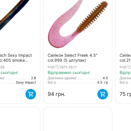
tech Sexy Impact
Силікон Select Freek 4.5"
Силік
лір:405 smoke
col.999 (5 шт/упак)
col.2
окуня
.58
1870.29.17
КОД:
КОД:
сьогодні
Відправимо сьогодні
Відпр
йм)
2.8
Довжина (дюйм)
4.5
Довжи
Sexy Impact
Вага
4.5
гр
Вага
‍94‍
грн.
‍75‍
г