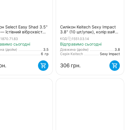
он Select Easy Shad 3.5"
Силікон Keitech Sexy Impact
— їстівний віброхвіст
3.8" (10 шт/упак), колір:ea#07
удака, щуки та великого
watermelonpp.yellow
1870.71.83
1551.03.14
КОД:
 (5 шт/упак)
авимо сьогодні
Відправимо сьогодні
на (дюйм)
3.5
Довжина (дюйм)
3.8
6
гр
Серія Keitech
Sexy Impact
рн.
‍306‍
грн.