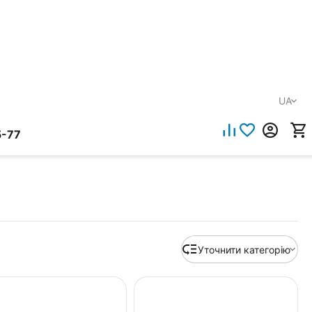
UA
5-77
Уточнити категорію