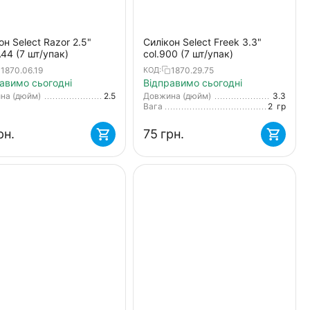
он Select Razor 2.5"
Силікон Select Freek 3.3"
A44 (7 шт/упак)
col.900 (7 шт/упак)
1870.06.19
1870.29.75
КОД:
авимо сьогодні
Відправимо сьогодні
на (дюйм)
2.5
Довжина (дюйм)
3.3
Вага
2
гр
рн.
‍75‍
грн.