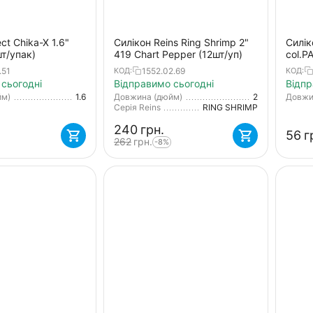
ct Chika-X 1.6"
Силікон Reins Ring Shrimp 2"
Силік
шт/упак)
419 Chart Pepper (12шт/уп)
col.P
.51
1552.02.69
КОД:
КОД:
сьогодні
Відправимо сьогодні
Відпр
йм)
1.6
Довжина (дюйм)
2
Довжи
Серія Reins
RING SHRIMP
‍240‍
грн.
‍56‍
г
‍262‍
грн.
-8%