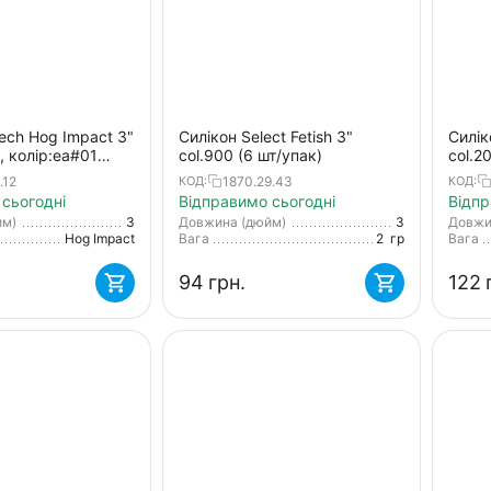
tech Hog Impact 3"
Силікон Select Fetish 3"
Силік
, колір:ea#01
col.900 (6 шт/упак)
col.2
er
.12
1870.29.43
КОД:
КОД:
сьогодні
Відправимо сьогодні
Відпр
йм)
3
Довжина (дюйм)
3
Довжи
Hog Impact
Вага
2
гр
Вага
‍94‍
грн.
‍122‍