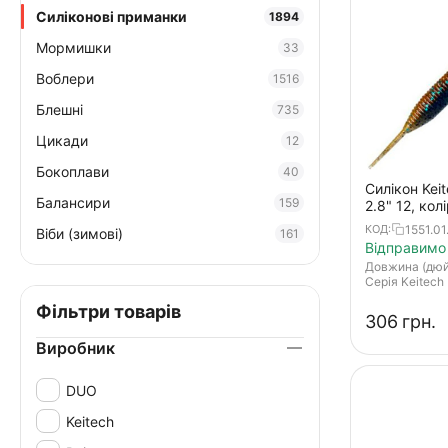
Силіконові приманки
1894
Мормишки
33
Воблери
1516
Блешні
735
Цикади
12
Бокоплави
40
Силікон Kei
Балансири
159
2.8" 12, ко
cinnamon
1551.01
КОД:
Віби (зимові)
161
Відправимо 
Довжина (дю
Серія Keitech
Фільтри товарів
‍306‍
грн.
Виробник
DUO
Keitech