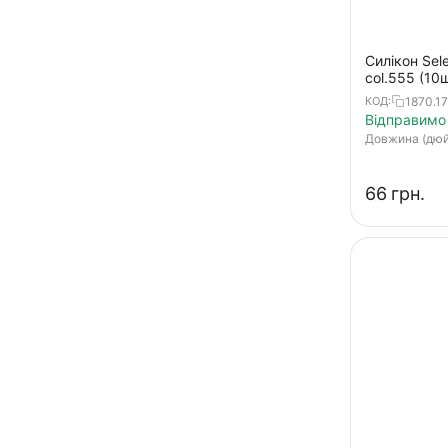
Curly Shad
Custom Leech
Силікон Sele
col.555 (10
Easy Fat
1870.17
КОД:
Easy Shad
Відправимо 
Довжина (дю
Easy Shaker
Easy Shine
‍66‍
грн.
Easy Shiner
Fat G Tail Grub
Fat Minnow T-Tail
Fatfish
Fetish
Flapper Grub
Footer
Freek