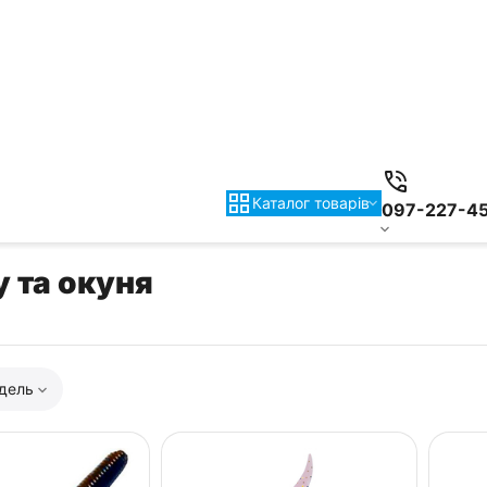
Каталог товарiв
097-227-4
 та окуня
дель