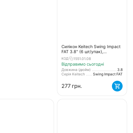
Силікон Keitech Swing Impact
FAT 3.8" (6 шт/упак),
колір:431 silver shiner
1551.01.08
КОД:
Відправимо сьогодні
Довжина (дюйм)
3.8
Серія Keitech
Swing Impact FAT
‍277‍
грн.