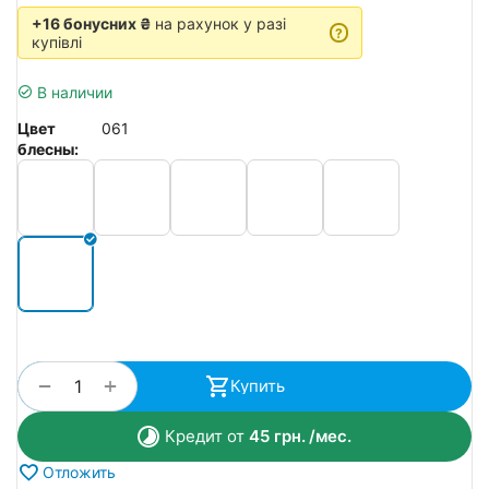
+16 бонусних ₴
на рахунок у разі
?
купівлі
В наличии
Цвет
061
блесны:
+
−
Купить
Кредит от
45
грн.
/мес.
Отложить