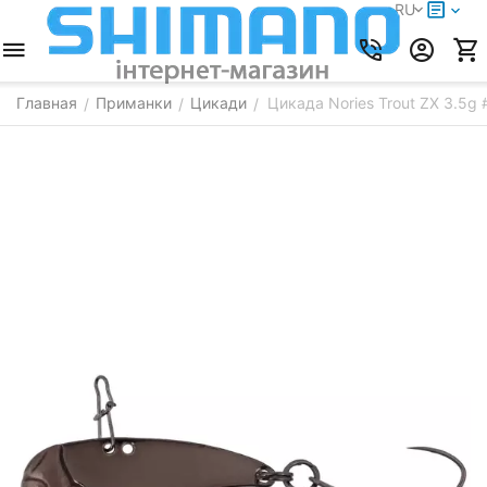
RU
Главная
Приманки
Цикади
Цикада Nories Trout ZX 3.5g
/
/
/