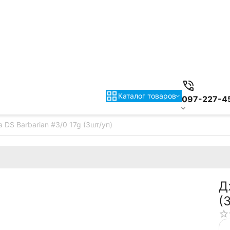
Каталог товаров
097-227-4
 DS Barbarian #3/0 17g (3шт/уп)
Д
(