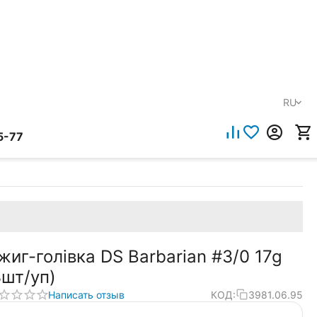
RU
5-77
жиг-голівка DS Barbarian #3/0 17g
3шт/уп)
Написать отзыв
КОД:
3981.06.95