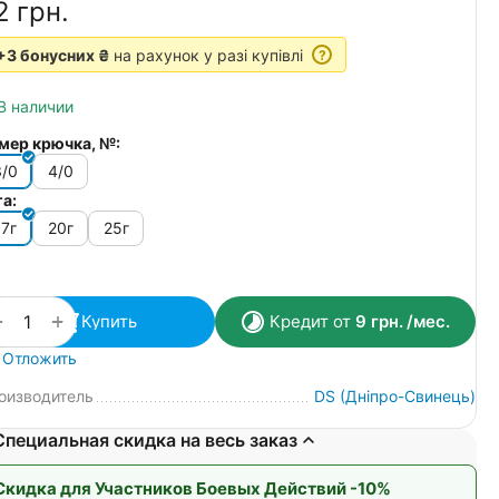
2‍
грн.
+3 бонусних ₴
на рахунок у разі купівлі
?
В наличии
мер крючка, №:
3/0
4/0
га:
17г
20г
25г
+
−
Купить
Кредит от
9
грн.
/мес.
Отложить
оизводитель
DS (Дніпро-Свинець)
Специальная скидка на весь заказ
Скидка для Участников Боевых Действий -10%