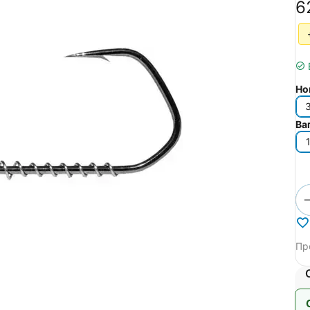
‍6
Но
Ва
Пр