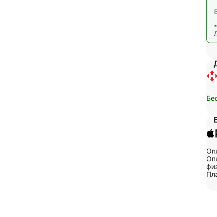
Бе
Оп
Опл
физ
Пл