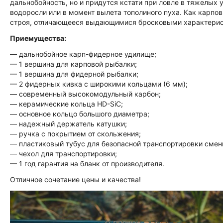
дальнобойность, но и придутся кстати при ловле в тяжелых 
водоросли или в момент вылета тополиного пуха. Как карпо
строя, отличающееся выдающимися бросковыми характерис
Приемущества:
— дальнобойное карп-фидерное удилище
;
— 1 вершина для карповой рыбалки
;
— 1 вершина для фидерной рыбалки
;
— 2 фидерных кивка с широкими кольцами (6 мм)
;
— современный высокомодульный карбон
;
— керамические кольца HD-SiC
;
— основное кольцо большого диаметра
;
— надежный держатель катушки
;
— ручка с покрытием от скольжения
;
— пластиковый тубус для безопасной транспортировки сме
— чехол для транспортировки;
— 1 год гарантия на бланк от производителя.
Отличное сочетание цены и качества!