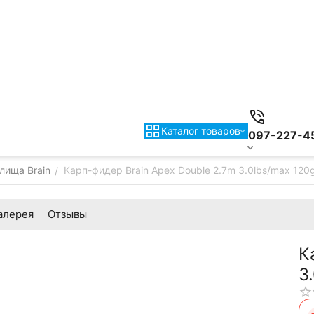
Каталог товаров
097-227-4
лища Brain
Карп-фидер Brain Apex Double 2.7m 3.0lbs/max 120
/
алерея
Отзывы
К
3