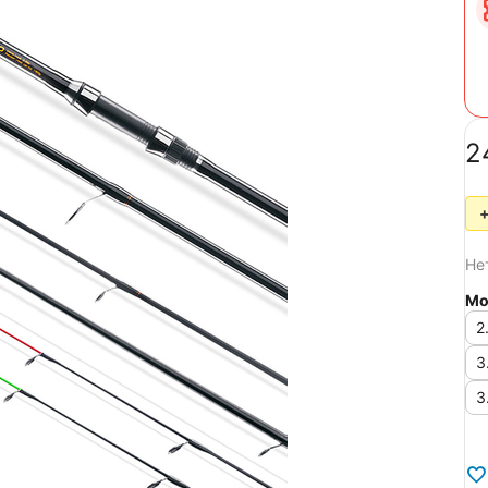
‍2
Не
Мо
2
3
3