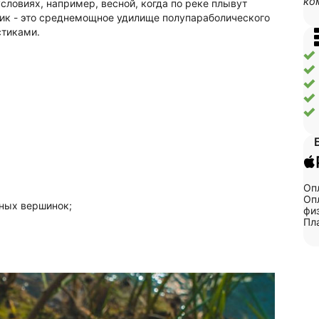
ко
условиях, например, весной, когда по реке плывут
вик - это среднемощное удилище полупараболического
тиками.
Оп
Опл
нных вершинок
;
физ
Пл