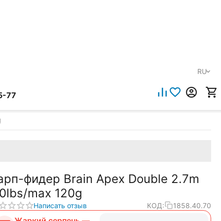
RU
5-77
g
арп-фидер Brain Apex Double 2.7m
.0lbs/max 120g
Написать отзыв
КОД:
1858.40.70
Жаркий серпень —