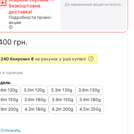
До завершения акции осталось:
безкоштовна
доставка!
Подробности промо-
акции
400‍
грн.
+240 бонусних ₴
на рахунок у разі купівлі
?
т в наличии
дель:
.4m 120g
3.0m 120g
3.3m 130g
3.6m 130g
.6m 150g
3.6m 180g
3.9m 150g
3.9m 180g
.9m 200g
4.2m 180g
4.2m 200g
4.5m 250g
Отложить