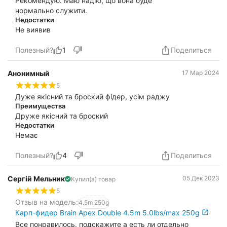
Рекомендую. Маю надію, що вона буде
нормально служити.
Недостатки
Не виявив
Полезный?
1
Поделиться
Анонимный
17 Мар 2024
5
Дуже якісний та броский фідер, усім раджу
Преимущества
Друже якісний та броский
Недостатки
Немає
Полезный?
4
Поделиться
Сергій Мельник
05 Дек 2023
Купил(а) товар
5
Отзыв на модель:
4.5m 250g
Карп-фидер Brain Apex Double 4.5m 5.0lbs/max 250g
Все понравилось. подскажите а есть ли отдельно