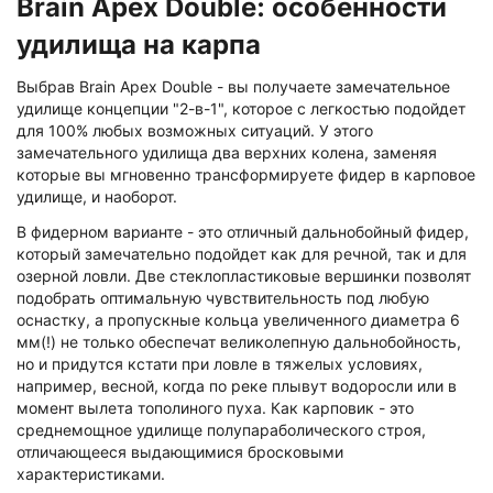
Brain Apex Double: особенности
удилища на карпа
Выбрав Brain Apex Double - вы получаете замечательное
удилище концепции "2-в-1", которое с легкостью подойдет
для 100% любых возможных ситуаций. У этого
замечательного удилища два верхних колена, заменяя
которые вы мгновенно трансформируете фидер в карповое
удилище, и наоборот.
В фидерном варианте - это отличный дальнобойный фидер,
который замечательно подойдет как для речной, так и для
озерной ловли. Две стеклопластиковые вершинки позволят
подобрать оптимальную чувствительность под любую
оснастку, а пропускные кольца увеличенного диаметра 6
мм(!) не только обеспечат великолепную дальнобойность,
но и придутся кстати при ловле в тяжелых условиях,
например, весной, когда по реке плывут водоросли или в
момент вылета тополиного пуха. Как карповик - это
среднемощное удилище полупараболического строя,
отличающееся выдающимися бросковыми
характеристиками.