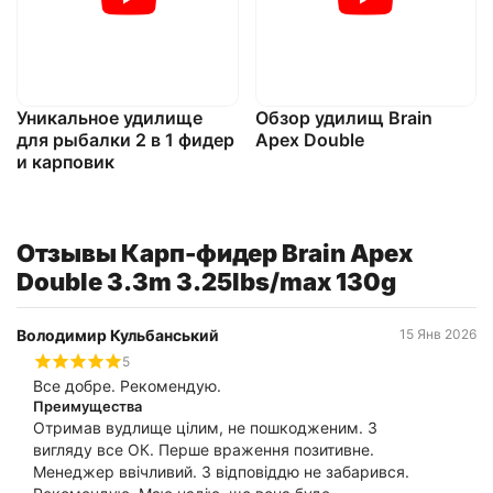
Уникальное удилище
Обзор удилищ Brain
для рыбалки 2 в 1 фидер
Apex Double
и карповик
Отзывы Карп-фидер Brain Apex
Double 3.3m 3.25lbs/max 130g
Володимир Кульбанський
15 Янв 2026
5
Все добре. Рекомендую.
Преимущества
Отримав вудлище цілим, не пошкодженим. З
вигляду все ОК. Перше враження позитивне.
Менеджер ввічливий. З відповіддю не забарився.