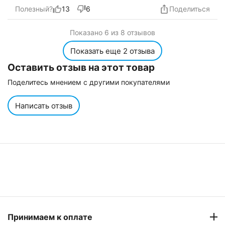
менеджер дуже швидко
Полезный?
13
6
Поделиться
опрацюввав.проконсультував.Купував вже тут
кілька рокув тому два спінінги ''шімановські''.все
Показано 6 из 8 отзывов
нормально.
Показать еще 2 отзыва
Оставить отзыв на этот товар
Поделитесь мнением с другими покупателями
Написать отзыв
Принимаем к оплате