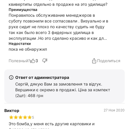
квивертипы отдельно в продаже на это удилище?
Преимущества
Понравилось обслуживание менеджеров в
суботу позвонили все согласовали . Визуально и в
руке сидит не плохо по качеству судить не буду
так как было всего 3 фидерных удилища в
эксплуатации .Но это сделано красиво и как для
меня по качеству лучше моих фанатик и флагман
Недостатки
пока не обнаружил
.
Полезный?
3
Поделиться
Ответ от администратора
Сергій, дякую Вам за замовлення та відгук.
Вершинки є окремо в продажі. Ціна за компект
(2шт): 468 грн
Виктор
27 Ноя 2020
5
Это бомба,у меня есть другие карповики и