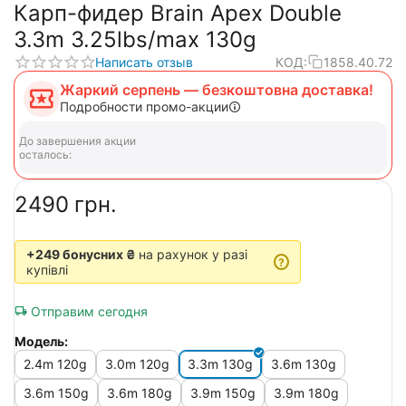
Карп-фидер Brain Apex Double
3.3m 3.25lbs/max 130g
Написать отзыв
КОД:
1858.40.72
Жаркий серпень — безкоштовна доставка!
Подробности промо-акции
До завершения акции
осталось:
‍2490‍
грн.
+249 бонусних ₴
на рахунок у разі
?
купівлі
Отправим сегодня
Модель:
2.4m 120g
3.0m 120g
3.3m 130g
3.6m 130g
3.6m 150g
3.6m 180g
3.9m 150g
3.9m 180g