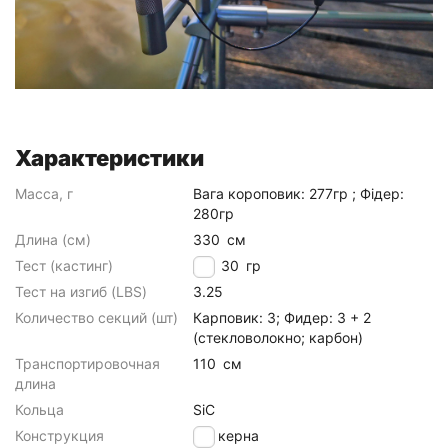
Характеристики
Масса, г
Вага короповик: 277гр ; Фідер:
280гр
Длина (см)
330
см
Тест (кастинг)
до 130
гр
Тест на изгиб (LBS)
3.25
Количество секций (шт)
Карповик: 3; Фидер: 3 + 2
(стекловолокно; карбон)
Транспортировочная
110
см
длина
Кольца
SiC
Конструкция
штекерна