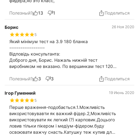
фидера,но это класс,
Полезный?
13
1
Поделиться
Борис
26 Ноя 2020
5
Який мінімум тест на 3.9 180 бланка
-------------------
Відповідь консультанта:
Доброго дня, Борис. Нажаль нижній тест
виробником не вказано. По вершинкам тест 120-
180 гр
Полезный?
3
3
Поделиться
Ігор Гуменний
19 Июнь 2020
5
Перше враження-подобається.1.Можливість
використовувавти як важкий фідер.2,Можливість
використовувати як легкий (?) карповик.Доцього
ловив тільки пікером і медіум-фідером.буду
освоювати важчу снасть.Катушку теж купив для
нього BRAIN APEX DOUBLE 6000,Замовлення