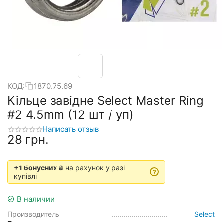
КОД:
1870.75.69
Кільце завідне Select Master Ring
#2 4.5mm (12 шт / уп)
Написать отзыв
‍28‍
грн.
+1 бонусних ₴
на рахунок у разі
?
купівлі
В наличии
Производитель
Select