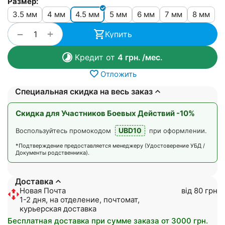
Размер:
3.5 мм
4 мм
4.5 мм
5 мм
6 мм
7 мм
8 мм
+
−
Купить
Кредит от
4
грн.
/мес.
Отложить
Специальная скидка на весь заказ
Скидка для Участников Боевых Действий -10%
UBD10
Воспользуйтесь промокодом
при оформлении.
*Подтверждение предоставляется менеджеру (Удостоверение УБД /
Документы родственника).
Доставка
Новая Почта
від 80 грн
1-2 дня, на отделение, почтомат,
курьерская доставка
Бесплатная доставка при сумме заказа от 3000 грн.