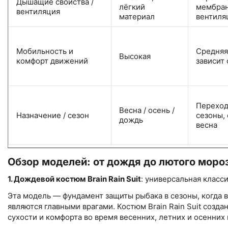
Дышащие свойства /
лёгкий
мембран
вентиляция
материал
вентиля
Мобильность и
Средня
Высокая
комфорт движений
зависит 
Перехо
Весна / осень /
Назначение / сезон
сезоны, 
дождь
весна
Обзор моделей: от дождя до лютого моро
1. Дождевой костюм Brain Rain Suit
: универсальная класс
Эта модель — фундамент защиты рыбака в сезоны, когда 
являются главными врагами. Костюм Brain Rain Suit созда
сухости и комфорта во время весенних, летних и осенних