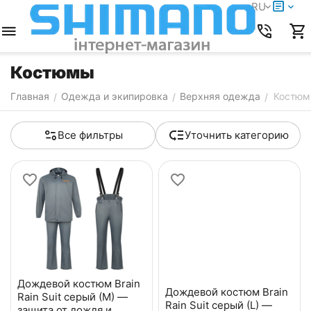
RU
Костюмы
Главная
Одежда и экипировка
Верхняя одежда
Костю
/
/
/
Все фильтры
Уточнить категорию
Дождевой костюм Brain
Дождевой костюм Brain
Rain Suit серый (M) —
Rain Suit серый (L) —
защита от дождя и