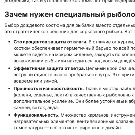
дождевики, так и утеплённые костюмы, которые выдержив
Зачем нужен специальный рыбол
Выбор дождевого костюма для рыбалки вместо отдельны
это стратегическое решение для серьёзного рыбака. Вот 
Сто процентов защиты от влаги.
В отличие от куртки
костюм обеспечивает герметичный барьер по всей по
можете сидеть на мокром сиденье, заходить по колен
вываживании рыбы или находиться под косым дождём 
Эффективная защита от ветра.
Цельный крой без ще
ветру ни единого шанса пробраться внутрь. Это крит
водоёме или зимой.
Прочность и износостойкость.
Ткань в местах наибо
(колени, сиденье, локти) в качественных рыболовных
дополнительное усиление. Они более устойчивы к а
камней, веток, льда.
Функциональность.
Множество карманов, инструмент
нагревательных элементов, вентиляционные клапаны
температуры — всё это интегрировано в дизайн.