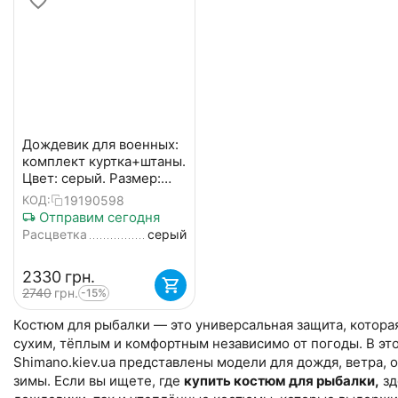
Дождевик для военных:
комплект куртка+штаны.
Цвет: серый. Размер:
XXL [CLONE]
19190598
КОД:
Отправим сегодня
Расцветка
серый
‍2330‍
грн.
‍2740‍
грн.
-15%
Костюм для рыбалки — это универсальная защита, котора
сухим, тёплым и комфортным независимо от погоды. В это
Shimano.kiev.ua представлены модели для дождя, ветра, 
зимы. Если вы ищете, где
купить костюм для рыбалки,
зд