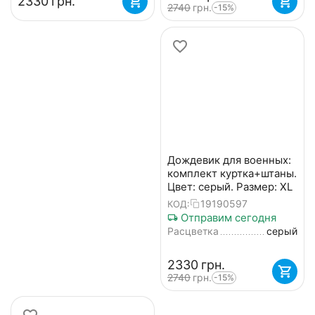
‍2330‍
грн.
‍2740‍
грн.
-15%
Дождевик для военных:
комплект куртка+штаны.
Цвет: серый. Размер: XL
19190597
КОД:
Отправим сегодня
Расцветка
серый
‍2330‍
грн.
‍2740‍
грн.
-15%