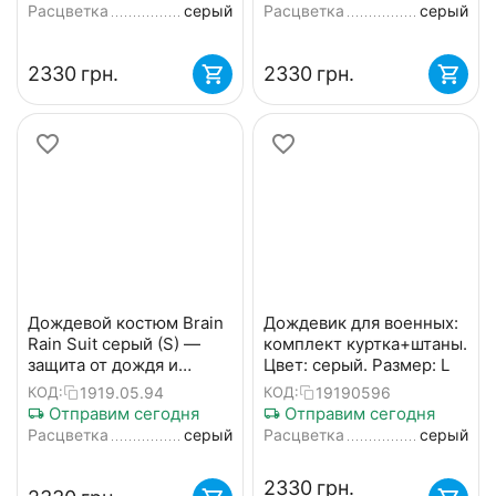
Расцветка
серый
Расцветка
серый
‍2330‍
грн.
‍2330‍
грн.
Дождевой костюм Brain
Дождевик для военных:
Rain Suit серый (S) —
комплект куртка+штаны.
защита от дождя и
Цвет: серый. Размер: L
ветра.
1919.05.94
19190596
КОД:
КОД:
Отправим сегодня
Отправим сегодня
Расцветка
серый
Расцветка
серый
‍2330‍
грн.