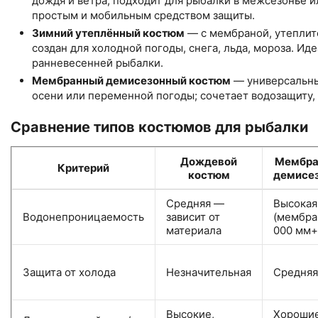
дождя и ветра, подходит для рыбалки в межсезонье и
простым и мобильным средством защиты.
Зимний утеплённый костюм
— с мембраной, утеплит
создан для холодной погоды, снега, льда, мороза. Ид
ранневесенней рыбалки.
Мембранный демисезонный костюм
— универсальны
осени или переменной погоды; сочетает водозащиту,
Сравнение типов костюмов для рыбалки
Дождевой
Мембра
Критерий
костюм
демисе
Средняя —
Высокая
Водонепроницаемость
зависит от
(мембра
материала
000 мм+
Защита от холода
Незначительная
Средняя
Высокие,
Хорошие