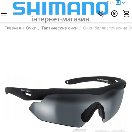
RU
Главная
Очки
Тактические очки
Очки баллистические Sw
/
/
/