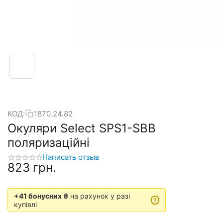
КОД:
1870.24.82
Окуляри Select SPS1-SBB
поляризаційні
Написать отзыв
‍823‍
грн.
+41 бонусних ₴
на рахунок у разі
?
купівлі