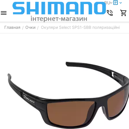
RU
Главная
Очки
Окуляри Select SPS1-SBB поляризаційні
/
/