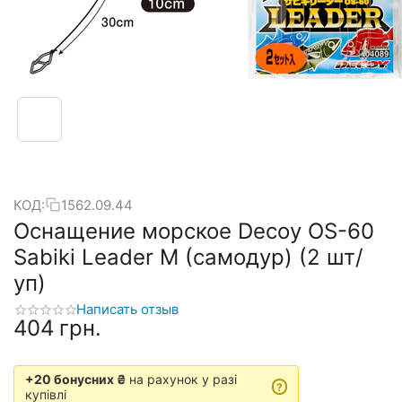
КОД:
1562.09.44
Оснащение морское Decoy OS-60
Sabiki Leader M (самодур) (2 шт/
уп)
Написать отзыв
‍404‍
грн.
+20 бонусних ₴
на рахунок у разі
?
купівлі