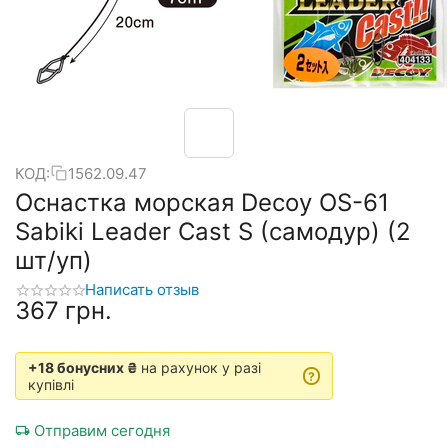
КОД:
1562.09.47
Оснастка морская Decoy OS-61
Sabiki Leader Cast S (самодур) (2
шт/уп)
Написать отзыв
‍367‍
грн.
+18 бонусних ₴
на рахунок у разі
?
купівлі
Отправим сегодня