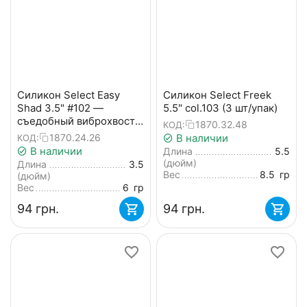
Силикон Select Easy
Силикон Select Freek
Shad 3.5" #102 —
5.5" col.103 (3 шт/упак)
съедобный виброхвост
1870.32.48
КОД:
для судака, щуки и
В наличии
1870.24.26
КОД:
большого окуня (5 шт/
В наличии
Длина
5.5
упак)
(дюйм)
Длина
3.5
Вес
8.5
гр
(дюйм)
Вес
6
гр
‍94‍
грн.
‍94‍
грн.