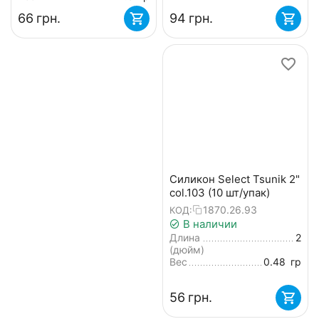
‍66‍
грн.
‍94‍
грн.
Силикон Select Tsunik 2"
col.103 (10 шт/упак)
1870.26.93
КОД:
В наличии
Длина
2
(дюйм)
Вес
0.48
гр
‍56‍
грн.