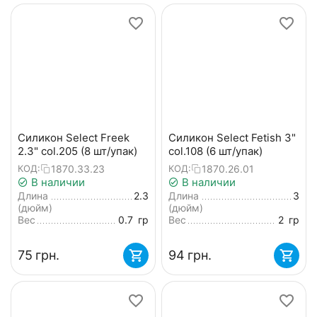
Силикон Select Freek
Силикон Select Fetish 3"
2.3" col.205 (8 шт/упак)
col.108 (6 шт/упак)
1870.33.23
1870.26.01
КОД:
КОД:
В наличии
В наличии
Длина
2.3
Длина
3
(дюйм)
(дюйм)
Вес
0.7
гр
Вес
2
гр
‍75‍
грн.
‍94‍
грн.