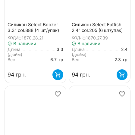
Силикон Select Boozer
Силикон Select Fatfish
3.3" col.888 (4 шт/упак)
2.4" col.205 (6 шт/упак)
1870.28.21
1870.27.39
КОД:
КОД:
В наличии
В наличии
Длина
3.3
Длина
2.4
(дюйм)
(дюйм)
Вес
6.7
гр
Вес
2.3
гр
‍94‍
грн.
‍94‍
грн.