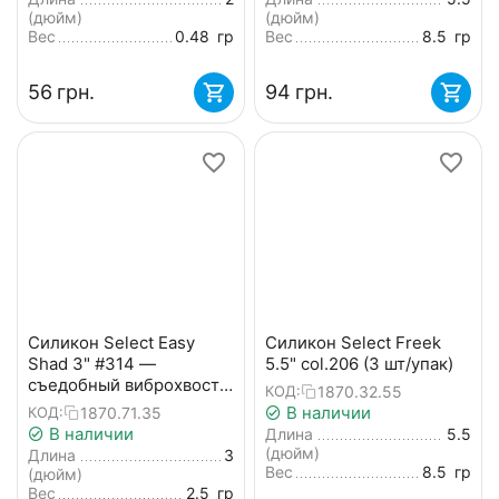
(дюйм)
(дюйм)
Вес
0.48
гр
Вес
8.5
гр
‍56‍
грн.
‍94‍
грн.
Силикон Select Easy
Силикон Select Freek
Shad 3" #314 —
5.5" col.206 (3 шт/упак)
съедобный виброхвост
1870.32.55
КОД:
для судака, щуки и
В наличии
1870.71.35
КОД:
большого окуня (5 шт/
В наличии
Длина
5.5
упак)
(дюйм)
Длина
3
Вес
8.5
гр
(дюйм)
Вес
2.5
гр