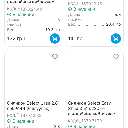
съедобный виброхвост
1870.13.28
КОД:
для судака и щуки (5 шт/
В наличии
1870.24.40
КОД:
упак)
В наличии
Длина
5.8
(дюйм)
Длина
5
Вес
20.4
гр
(дюйм)
Вес
10.3
гр
‍132‍
грн.
‍141‍
грн.
Силикон Select Uran 2.8"
Силикон Select Easy
col.PA44 (6 шт/упак)
Shad 3.5" #280 —
съедобный виброхвост
1870.12.33
КОД:
для судака, щуки и
В наличии
1870.71.79
КОД:
большого окуня (5 шт/
В наличии
Длина
2.8