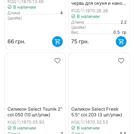
1870.13.48
КОД:
червь для окуня и нано-
В наличии
джига (7 шт.)
1870.26.38
КОД:
Длина
4
В наличии
(дюйм)
Длина
2.2
(дюйм)
Вес
0.5
гр
‍66‍
грн.
‍75‍
грн.
Силикон Select Tsunik 2"
Силикон Select Freek
col.050 (10 шт/упак)
5.5" col.203 (3 шт/упак)
1870.05.92
1870.32.53
КОД:
КОД:
В наличии
В наличии
Длина
2
Длина
5.5