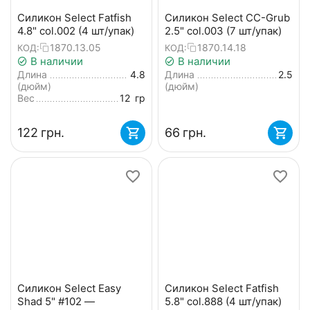
Силикон Select Fatfish
Силикон Select CC-Grub
4.8" col.002 (4 шт/упак)
2.5" col.003 (7 шт/упак)
1870.13.05
1870.14.18
КОД:
КОД:
В наличии
В наличии
Длина
4.8
Длина
2.5
(дюйм)
(дюйм)
Вес
12
гр
‍122‍
грн.
‍66‍
грн.
Силикон Select Easy
Силикон Select Fatfish
Shad 5" #102 —
5.8" col.888 (4 шт/упак)