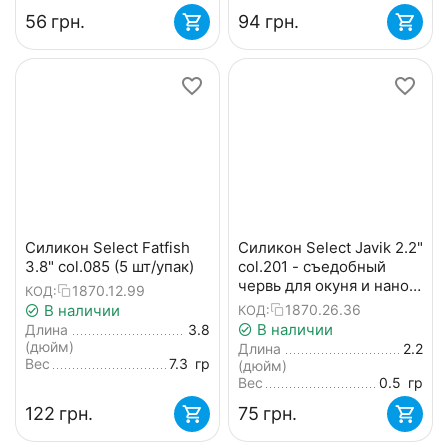
‍56‍
грн.
‍94‍
грн.
Силикон Select Fatfish
Силикон Select Javik 2.2"
3.8" col.085 (5 шт/упак)
col.201 - съедобный
червь для окуня и нано-
1870.12.99
КОД:
джига (7 шт.)
В наличии
1870.26.36
КОД:
В наличии
Длина
3.8
(дюйм)
Длина
2.2
Вес
7.3
гр
(дюйм)
Вес
0.5
гр
‍122‍
грн.
‍75‍
грн.