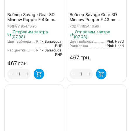
Воблер Savage Gear 3D
Воблер Savage Gear 3D
Minnow Popper F 43mm
Minnow Popper F 43mm
2.6g Pink Barracuda PHP
2.6g Pink Head
1854.16.95
1854.16.96
КОД:
КОД:
Отправим завтра
Отправим завтра
(07.08)
(07.08)
Цвет воблера
Pink Barracuda
Цвет воблера
Pink Head
PHP
Расцветка
Pink Head
Расцветка
Pink Barracuda
PHP
‍467‍
грн.
‍467‍
грн.
+
+
−
−