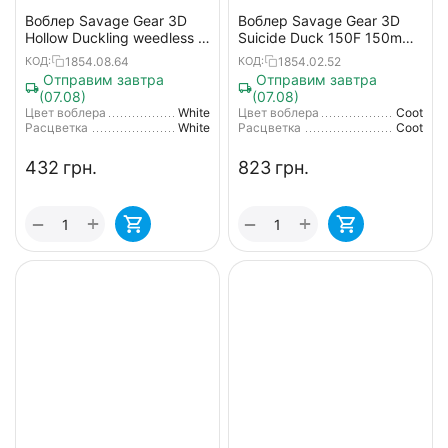
Воблер Savage Gear 3D
Воблер Savage Gear 3D
Hollow Duckling weedless S
Suicide Duck 150F 150mm
75mm 15g 04-White
70.0 g #03 Coot
1854.08.64
1854.02.52
КОД:
КОД:
Отправим завтра
Отправим завтра
(07.08)
(07.08)
Цвет воблера
White
Цвет воблера
Coot
Расцветка
White
Расцветка
Coot
‍432‍
грн.
‍823‍
грн.
+
+
−
−