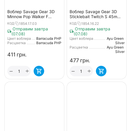
Воблер Savage Gear 3D
Воблер Savage Gear 3D
Minnow Pop Walker F
Sticklebait Twitch S 45mm
66mm 8.0g Barracuda PHP
4.0g Ayu Green Silver
1854.17.03
1854.16.22
КОД:
КОД:
Отправим завтра
Отправим завтра
(07.08)
(07.08)
Цвет воблера
Barracuda PHP
Цвет воблера
Ayu Green
Расцветка
Barracuda PHP
Silver
Расцветка
Ayu Green
Silver
‍411‍
грн.
‍477‍
грн.
+
+
−
−