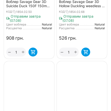
Воблер Savage Gear 3D
Воблер Savage Gear 3D
Suicide Duck 150F 150mm
Hollow Duckling weedless L
70.0 g #01 Natural
100mm 40g 01-Natural
1854.02.50
1854.02.68
КОД:
КОД:
Отправим завтра
Отправим завтра
(07.08)
(07.08)
Цвет воблера
Natural
Цвет воблера
Natural
Расцветка
Natural
Расцветка
Natural
‍908‍
грн.
‍526‍
грн.
+
+
−
−