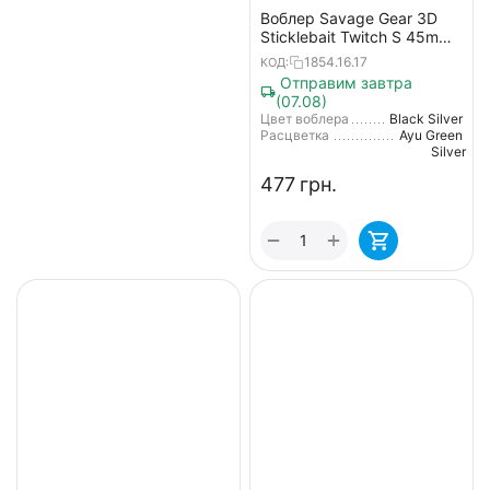
Воблер Savage Gear 3D
Sticklebait Twitch S 45mm
4.0g Black Silver
1854.16.17
КОД:
Отправим завтра
(07.08)
Цвет воблера
Black Silver
Расцветка
Ayu Green
Silver
‍477‍
грн.
+
−