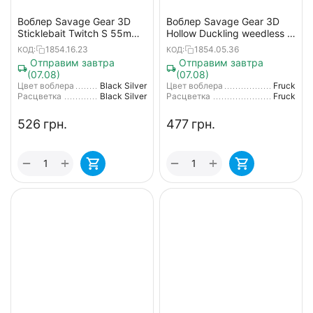
Воблер Savage Gear 3D
Воблер Savage Gear 3D
Sticklebait Twitch S 55mm
Hollow Duckling weedless S
7.0g Black Silver
75mm 15g 02-Fruck
1854.16.23
1854.05.36
КОД:
КОД:
Отправим завтра
Отправим завтра
(07.08)
(07.08)
Цвет воблера
Black Silver
Цвет воблера
Fruck
Расцветка
Black Silver
Расцветка
Fruck
‍526‍
грн.
‍477‍
грн.
+
+
−
−