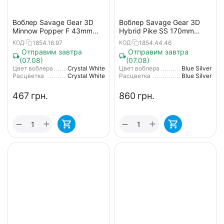
Воблер Savage Gear 3D
Воблер Savage Gear 3D
Minnow Popper F 43mm
Hybrid Pike SS 170mm
2.6g Crystal White
47.0g Blue Silver UV
1854.16.97
1854.44.46
КОД:
КОД:
Отправим завтра
Отправим завтра
(07.08)
(07.08)
Цвет воблера
Crystal White
Цвет воблера
Blue Silver
Расцветка
Crystal White
Расцветка
Blue Silver
‍467‍
грн.
‍860‍
грн.
+
+
−
−