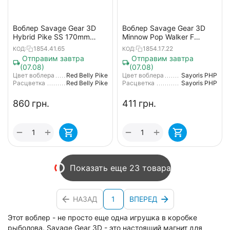
Воблер Savage Gear 3D
Воблер Savage Gear 3D
Hybrid Pike SS 170mm
Minnow Pop Walker F
47.0g Red Belly
66mm 8.0g Sayoris PHP
1854.41.65
1854.17.22
КОД:
КОД:
Отправим завтра
Отправим завтра
(07.08)
(07.08)
Цвет воблера
Red Belly Pike
Цвет воблера
Sayoris PHP
Расцветка
Red Belly Pike
Расцветка
Sayoris PHP
‍860‍
грн.
‍411‍
грн.
+
+
−
−
Показать еще 23 товара
НАЗАД
1
ВПЕРЕД
Этот воблер - не просто еще одна игрушка в коробке
рыболова. Savage Gear 3D - это настоящий магнит для