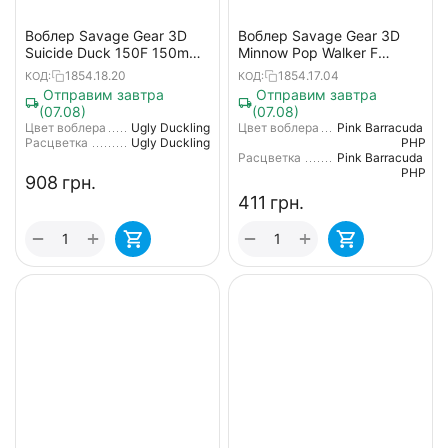
Воблер Savage Gear 3D
Воблер Savage Gear 3D
Suicide Duck 150F 150mm
Minnow Pop Walker F
70.0g Ugly Duckling
66mm 8.0g Pink Barracuda
1854.18.20
1854.17.04
КОД:
КОД:
PHP
Отправим завтра
Отправим завтра
(07.08)
(07.08)
Цвет воблера
Ugly Duckling
Цвет воблера
Pink Barracuda
Расцветка
Ugly Duckling
PHP
Расцветка
Pink Barracuda
PHP
‍908‍
грн.
‍411‍
грн.
+
+
−
−