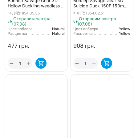
Воблер Savage Gear 3D
Воблер Savage Gear 3D
Hollow Duckling weedless S
Suicide Duck 150F 150mm
75mm 15g 01-Natural
70.0 g #02 Yellow
1854.05.35
1854.02.51
КОД:
КОД:
Отправим завтра
Отправим завтра
(07.08)
(07.08)
Цвет воблера
Natural
Цвет воблера
Yellow
Расцветка
Natural
Расцветка
Yellow
‍477‍
грн.
‍908‍
грн.
+
+
−
−