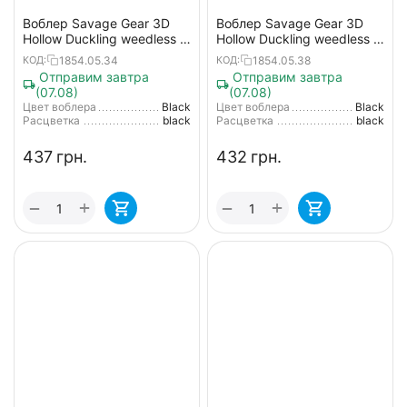
Воблер Savage Gear 3D
Воблер Savage Gear 3D
Hollow Duckling weedless L
Hollow Duckling weedless S
100mm 40g 05-Black
75mm 15g 05-Black
1854.05.34
1854.05.38
КОД:
КОД:
Отправим завтра
Отправим завтра
(07.08)
(07.08)
Цвет воблера
Black
Цвет воблера
Black
Расцветка
black
Расцветка
black
‍437‍
грн.
‍432‍
грн.
+
+
−
−