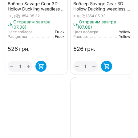
Воблер Savage Gear 3D
Воблер Savage Gear 3D
Hollow Duckling weedless L
Hollow Duckling weedless L
100mm 40g 02-Fruck
100mm 40g 03-Yellow
1854.05.32
1854.05.33
КОД:
КОД:
Отправим завтра
Отправим завтра
(07.08)
(07.08)
Цвет воблера
Fruck
Цвет воблера
Yellow
Расцветка
Fruck
Расцветка
Yellow
‍526‍
грн.
‍526‍
грн.
+
+
−
−