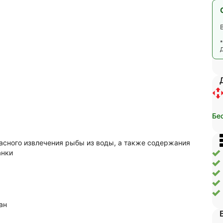
Бе
асного извлечения рыбы из воды, а также содержания
анки
ан