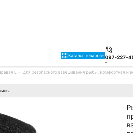
Каталог товаров
097-227-4
I правая L — для безопасного взвешивания рыбы, комфортная и 
зывы
Р
п
в