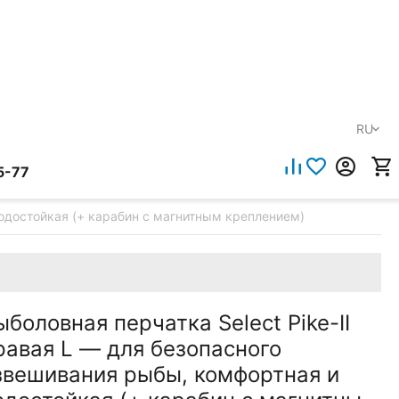
RU
5-77
водостойкая (+ карабин с магнитным креплением)
ыболовная перчатка Select Pike-II
равая L — для безопасного
звешивания рыбы, комфортная и