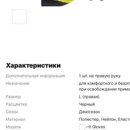
Характеристики
Дополнительная информация
1 шт. на правую руку
Назначение
для комфортного и безоп
при освобождении прим
Размер
L (правая)
Расцветка
Черный
Сезон
Демісезон
Материал
Поліестер, Нейлон, Еласт
Модель
Pike-II Gloves