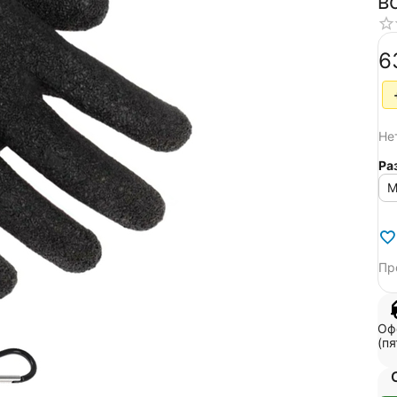
в
к
‍6
Не
Ра
M
Пр
Оф
(пя