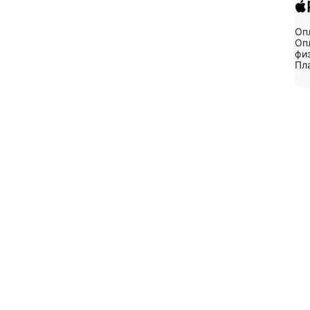
Оп
Опл
физ
Пл