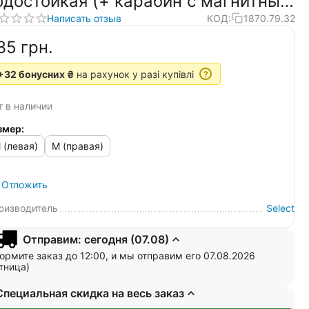
одостойкая (+ карабин с магнитным
реплением)
Написать отзыв
КОД:
1870.79.32
35‍
грн.
+32 бонусних ₴
на рахунок у разі купівлі
?
т в наличии
змер:
 (левая)
M (правая)
Отложить
оизводитель
Select
Отправим: сегодня (07.08)
ормите заказ до 12:00, и мы отправим его 07.08.2026
тница)
Специальная скидка на весь заказ