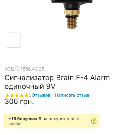
КОД:
1858.42.25
Сигнализатор Brain F-4 Alarm
одиночный 9V
Отзывов: 1
Написать отзыв
5
‍306‍
грн.
+15 бонусних ₴
на рахунок у разі
?
купівлі