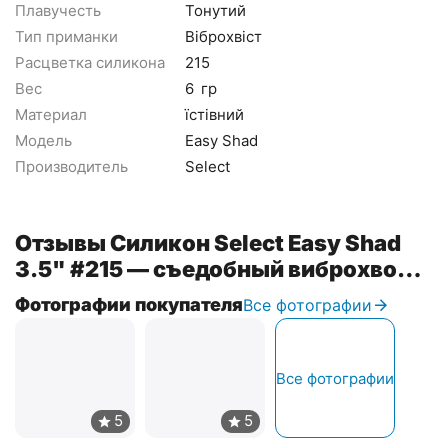
Плавучесть
Тонутий
Тип приманки
Віброхвіст
Расцветка силикона
215
Вес
6
гр
Материал
їстівний
Модель
Easy Shad
Производитель
Select
Отзывы Силикон Select Easy Shad
3.5" #215 — съедобный виброхвост
для судака, щуки и большого окуня
Фотографии покупателя
Все фотографии
(5 шт/упак)
Все фотографии