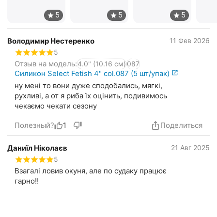
Володимир Нестеренко
11 Фев 2026
5
Отзыв на модель:
4.0" (10.16 см)
087
Силикон Select Fetish 4" col.087 (5 шт/упак)
ну мені то вони дуже сподобались, мягкі,
рухливі, а от я риба їх оцінить, подивимось
чекаємо чекати сезону
Полезный?
1
Поделиться
Даниїл Ніколаєв
21 Авг 2025
5
Взагалі ловив окуня, але по судаку працює
гарно!!