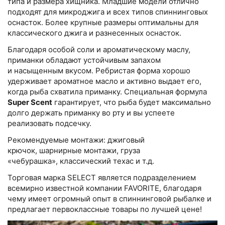
типа и размера хищника. Младшие модели отлично
подходят для микроджига и всех типов спиннинговых
оснасток. Более крупные размеры оптимальны для
классического джига и разнесенных оснасток.
Благодаря особой соли и ароматическому маслу,
приманки обладают устойчивым запахом
и насыщенным вкусом. Ребристая форма хорошо
удерживает ароматное масло и активно выдает его,
когда рыба схватила приманку. Специальная формула
Super Scent
гарантирует, что рыба будет максимально
долго держать приманку во рту и вы успеете
реализовать подсечку.
Рекомендуемые монтажи: джиговый
крючок, шарнирные монтажи, груза
«чебурашка», классический техас и т.д.
Торговая марка SELECT является подразделением
всемирно известной компании FAVORITE, благодаря
чему имеет огромный опыт в спиннинговой рыбалке и
предлагает первоклассные товары по лучшей цене!