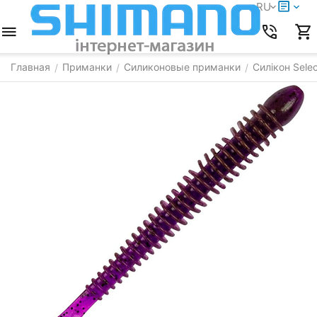
RU
Главная
Приманки
Силиконовые приманки
Силікон Selec
/
/
/