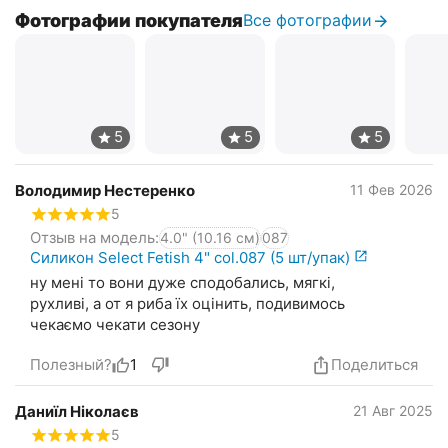
Фотографии покупателя
Все фотографии
Володимир Нестеренко
11 Фев 2026
5
Отзыв на модель:
4.0" (10.16 см)
087
Силикон Select Fetish 4" col.087 (5 шт/упак)
ну мені то вони дуже сподобались, мягкі,
рухливі, а от я риба їх оцінить, подивимось
чекаємо чекати сезону
Полезный?
1
Поделиться
Даниїл Ніколаєв
21 Авг 2025
5