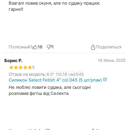
Взагалі ловив окуня, але по судаку працює
гарно!!
Полезный?
16
1
Поделиться
Борис Р.
19 Июнь 2025
5
Отзыв на модель:
4.0" (10.16 см)
045
Силикон Select Fetish 4" col.045 (5 шт/упак)
Не люблю ловити судака, але сьогодні
розловив фетіш від Селекта