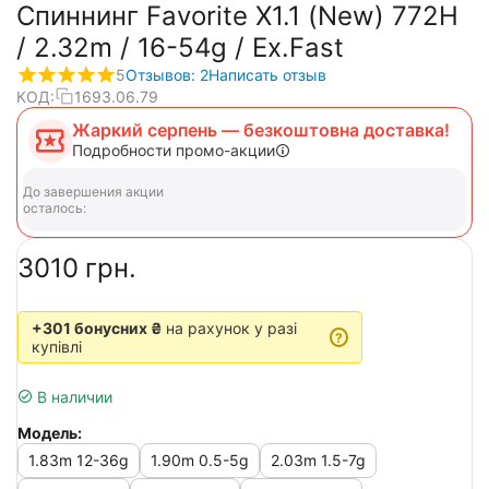
Спиннинг Favorite X1.1 (New) 772H
/ 2.32m / 16-54g / Ex.Fast
5
Отзывов: 2
Написать отзыв
КОД:
1693.06.79
Жаркий серпень — безкоштовна доставка!
Подробности промо-акции
До завершения акции
осталось:
‍3010‍
грн.
+301 бонусних ₴
на рахунок у разі
?
купівлі
В наличии
Модель:
1.83m 12-36g
1.90m 0.5-5g
2.03m 1.5-7g