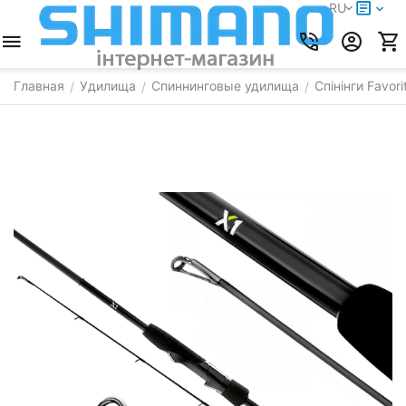
RU
Главная
Удилища
Спиннинговые удилища
Спінінги Favori
/
/
/