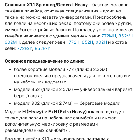
Спиннинг X1.1 Spinning/General Heavy
–
базовая условно-
тяжёлая линейка, основная специализация - джиг, но
также их можно назвать универсалами. Приспособлены
для ловли на небольших реках, поэтому они более хрупки,
имеют более стройные бланки. По классу условно тяжелая
линейка начинается с удилищ медиум хэви:
772MH
,
852MH
,
902MH
, далее следует хеви :
772H
,
852H
,
902H
и экстра
хеви:
772Exh
,
852Exh
.
Основное предназначение по длине:
более короткие модели 772 (длиной 2.32м)
предпочтительно предназначены для ловли с лодки
и
на небольших водоемах
;
модели 852 (длиной 2.57м) — универсальный вариант
берег/лодка;
модели 902 (длиной 2.74м) — береговые модели.
Модели
Н (Heavy)
и
ExH (Extra Heavy)
класса подходят
также для ловли на небольшие свимбейты и имеют
дополнительную маркировку с размерами
рекомендованных свинбейты.
Каждая линейка Х1.1 функциональна, надежна и