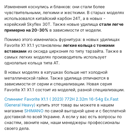
Изменения коснулись и бланков: они стали более
чувствительными, легкими и жесткими. В старых моделях
использовался китайский карбон 24T, а в новых -
корейский Skyflex 30T. Также новые удилища
стали легче
примерно на 20-30%
в зависимости от модели.
Помимо этого изменилась фурнитура: в новых удилищах
Favorite X1 X1.1 установлены
легкие кольца с тонкими
вставками
из оксида циркония по типу тарзайта. Также в
самых легких моделях производитель использует
однолапые кольца типа AT.
В новых моделях в катушках больше нет холодной
металлической гайки. Также удилища отличаются в
зависимости от серии и специализации. Новая серия
Favorite X1 X1.1 состоит из моделей, разной специализации.
Спиннинг Favorite X1.1 ( 2023) 772H 2.32m 16-54g Ex.Fast
(General Heavy)
купить этот товар вы можете в нашем
магазине
SHIMANO
по самой выгодной цене и с бесплатной
доставкой по всей Украине. А если у вас есть вопросы по
снастям, звоните нам, наши менеджеры профессионалы
своего дела.