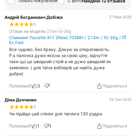
Только покупатели
С фото
Найдено 12 отзывов
Андрій Богданович Добіжа
27 Мар 2026
5
Отзыв на модель:
2.13m 10-30g
Спиннинг Favorite X1.1 (New) 702MH / 2.13m / 10-30g /
Ex.Fast
Все чудово. Без браку. Дякую за оперативність.
P.s палочка дуже якісна за свою ціну, відчуття
таке що це швидкий стрій а не дуже швидкий як
заявлено. ( для твіча воблерів це навіть дуже
добре)
Полезный?
3
Поделиться
Діма Донченко
24 Сен 2025
5
Чи підійде цей спінінг для твічінга 130 рудри
Полезный?
1
1
Поделиться