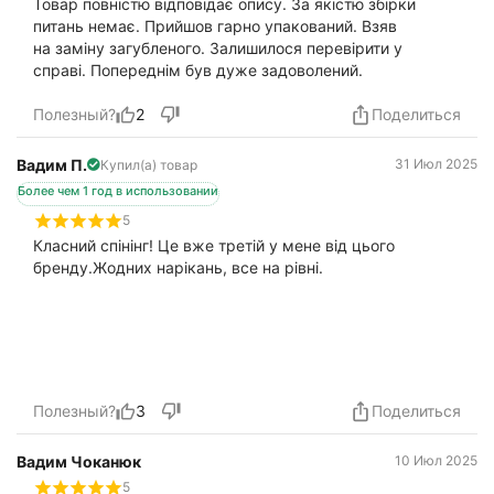
Товар повністю відповідає опису. За якістю збірки
питань немає. Прийшов гарно упакований. Взяв
на заміну загубленого. Залишилося перевірити у
справі. Попереднім був дуже задоволений.
Полезный?
2
Поделиться
Вадим П.
31 Июл 2025
Купил(а) товар
Более чем 1 год в использовании
5
Класний спінінг! Це вже третій у мене від цього
бренду.Жодних нарікань, все на рівні.
Полезный?
3
Поделиться
Вадим Чоканюк
10 Июл 2025
5