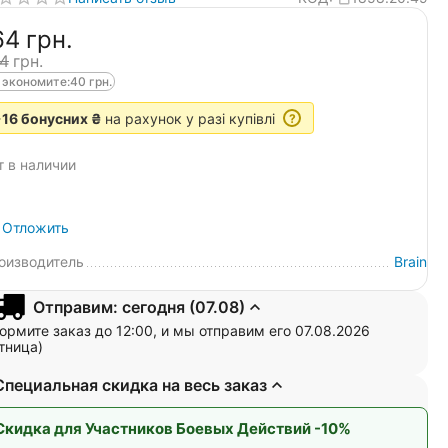
64‍
грн.
4‍
грн.
 экономите:
40
грн.
16 бонусних ₴
на рахунок у разі купівлі
?
т в наличии
Отложить
оизводитель
Brain
Отправим: сегодня (07.08)
ормите заказ до 12:00, и мы отправим его 07.08.2026
тница)
Специальная скидка на весь заказ
Скидка для Участников Боевых Действий -10%