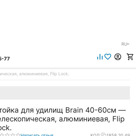
RU
5-77
ческая, алюминиевая, Flip Lock.
тойка для удилищ Brain 40-60см —
елескопическая, алюминиевая, Flip
ock.
Написать отзыв
КОД:
1858.20.49