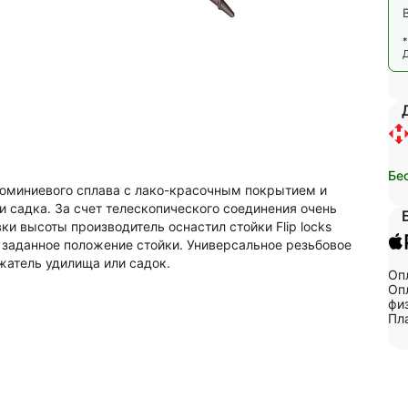
Бе
люминиевого сплава с лако-красочным покрытием и
и садка. За счет телескопического соединения очень
и высоты производитель оснастил стойки Flip locks
 заданное положение стойки. Универсальное резьбовое
жатель удилища или садок.
Оп
Опл
физ
Пл