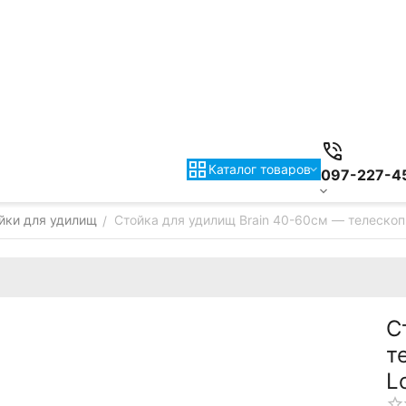
Каталог товаров
097-227-4
йки для удилищ
Стойка для удилищ Brain 40-60см — телескопи
/
С
т
L