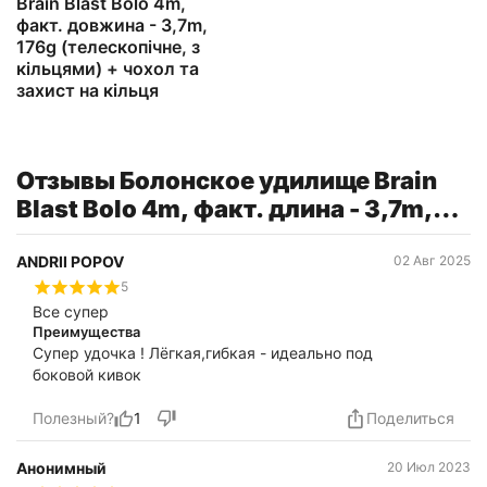
Brain Blast Bolo 4m,
факт. довжина - 3,7m,
176g (телескопічне, з
кільцями) + чохол та
захист на кільця
Отзывы Болонское удилище Brain
Blast Bolo 4m, факт. длина - 3,7m,
176g (телескопическое, с
кольцами) + чехол и защита на
ANDRII POPOV
02 Авг 2025
5
кольца
Все супер
Преимущества
Супер удочка ! Лёгкая,гибкая - идеально под
боковой кивок
Полезный?
1
Поделиться
Анонимный
20 Июл 2023