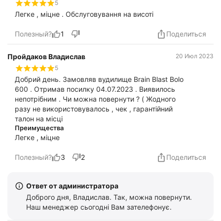
5
Легке , міцне . Обслуговування на висоті
Полезный?
1
Поделиться
Пройдаков Владислав
20 Июл 2023
5
Добрий день. Замовляв вудилище Brain Blast Bolo
600 . Отримав посилку 04.07.2023 . Виявилось
непотрібним . Чи можна повернути ? ( Жодного
разу не використовувалось , чек , гарантійний
талон на місці
Преимущества
Легке , міцне
Полезный?
3
2
Поделиться
Ответ от администратора
Доброго дня, Владислав. Так, можна повернути.
Наш менеджер сьогодні Вам зателефонує.