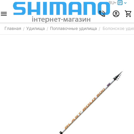
RU
Главная
Удилища
Поплавочные удилища
Болонское удил
/
/
/