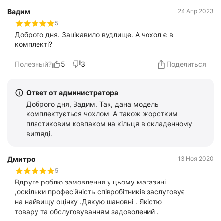
Вадим
24 Апр 2023
5
Доброго дня. Зацікавило вудлище. А чохол є в
комплекті?
Полезный?
5
3
Поделиться
Ответ от администратора
Доброго дня, Вадим. Так, дана модель
комплектується чохлом. А також жорстким
пластиковим ковпаком на кільця в складенному
вигляді.
Дмитро
13 Ноя 2020
5
Вдруге роблю замовлення у цьому магазині
,оскільки професійність співробітників заслуговує
на найвищу оцінку .Дякую шановні . Якістю
товару та обслуговуванням задоволений .