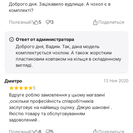
Доброго дня. Зацікавило вудлище. А чохол є в
комплекті?
Полезный?
5
3
Поделиться
Ответ от администратора
Доброго дня, Вадим. Так, дана модель
комплектується чохлом. А також жорстким
пластиковим ковпаком на кільця в складенному
вигляді.
Дмитро
13 Ноя 2020
5
Вдруге роблю замовлення у цьому магазині
,оскільки професійність співробітників
заслуговує на найвищу оцінку .Дякую шановні .
Якістю товару та обслуговуванням
задоволений .
Полезный?
8
5
Поделиться