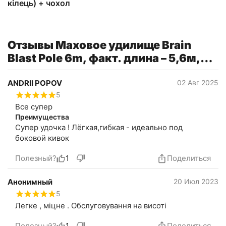
кілець) + чохол
Отзывы Маховое удилище Brain
Blast Pole 6m, факт. длина – 5,6м,
288гр. (телескопическое, без
колец) + чехол
ANDRII POPOV
02 Авг 2025
5
Все супер
Преимущества
Супер удочка ! Лёгкая,гибкая - идеально под
боковой кивок
Полезный?
1
Поделиться
Анонимный
20 Июл 2023
5
Легке , міцне . Обслуговування на висоті
Полезный?
1
Поделиться