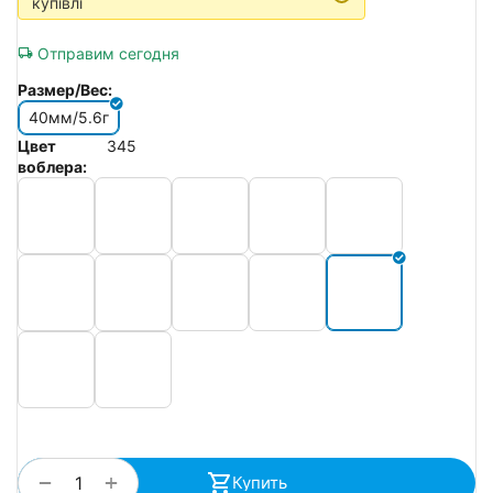
купівлі
Отправим сегодня
Размер/Вес:
40мм/5.6г
Цвет
345
воблера:
+
−
Купить