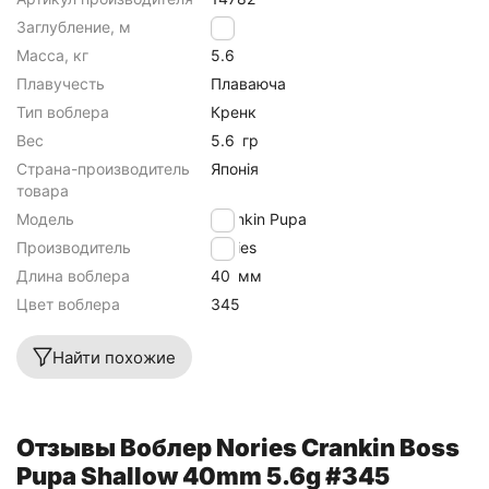
Заглубление, м
0.8
Масса, кг
5.6
Плавучесть
Плаваюча
Тип воблера
Кренк
Вес
5.6
гр
Страна-производитель
Японія
товара
Модель
Crankin Pupa
Производитель
Nories
Длина воблера
40
мм
Цвет воблера
345
Найти похожие
Отзывы Воблер Nories Crankin Boss
Pupa Shallow 40mm 5.6g #345