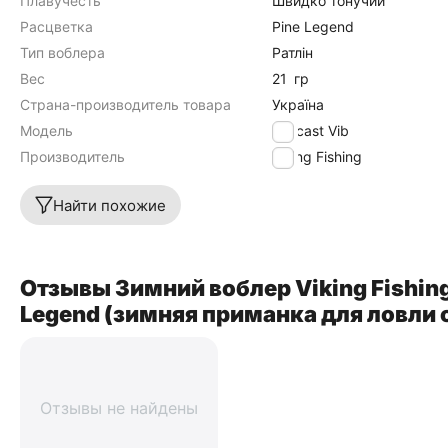
Плавучесть
Швидко тонучий
Расцветка
Pine Legend
Тип воблера
Ратлін
Вес
21
гр
Страна-производитель товара
Україна
Модель
Outcast Vib
Производитель
Viking Fishing
Найти похожие
Отзывы Зимний воблер Viking Fishing
Legend (зимняя приманка для ловли 
Отзывы не найдены