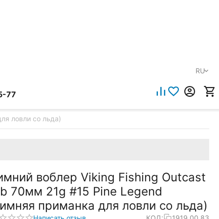
RU
5-77
для ловли со льда)
имний воблер Viking Fishing Outcast
ib 70мм 21g #15 Pine Legend
зимняя приманка для ловли со льда)
Написать отзыв
КОД:
1919.00.83