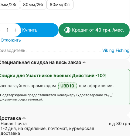
0мм/28г
80мм/26г
80мм/32г
+
−
Купить
Кредит от
40
грн.
/мес.
Отложить
оизводитель
Viking Fishing
Специальная скидка на весь заказ
Скидка для Участников Боевых Действий -10%
UBD10
Воспользуйтесь промокодом
при оформлении.
*Подтверждение предоставляется менеджеру (Удостоверение УБД /
Документы родственника).
Доставка
Новая Почта
від 80 грн
1-2 дня, на отделение, почтомат, курьерская
доставка