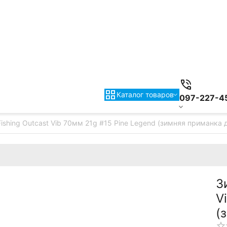
Каталог товаров
097-227-4
Fishing Outcast Vib 70мм 21g #15 Pine Legend (зимняя приманка 
З
V
(