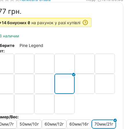
77‍
грн.
+14 бонусних ₴
на рахунок у разі купівлі
?
В наличии
берите
Pine Legend
ет:
змер/Вес:
0мм/7г
50мм/10г
60мм/12г
60мм/16г
70мм/21г