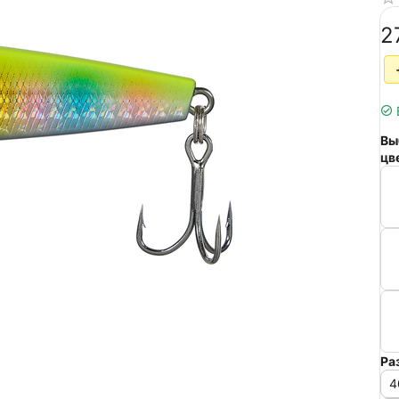
‍2
Вы
цв
Ра
4