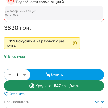
Подробности промо-акции
До завершения акции
осталось:
‍3830‍
грн.
+192 бонусних ₴
на рахунок у разі
?
купівлі
В наличии
+
−
Купить
Кредит от
547
грн.
/мес.
Отложить
Производитель
Meiho