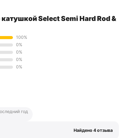
катушкой Select Semi Hard Rod &
100%
0%
0%
0%
0%
последний год
Найдено 4 отзыва