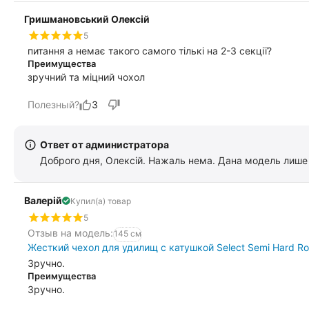
Гришмановський Олексій
5
питання а немає такого самого тількі на 2-3 секції?
Преимущества
зручний та міцний чохол
Полезный?
3
Ответ от администратора
Доброго дня, Олексій. Нажаль нема. Дана модель лише 
Валерій
Купил(а) товар
5
Отзыв на модель:
145 см
Жесткий чехол для удилищ с катушкой Select Semi Hard Ro
Зручно.
Преимущества
Зручно.