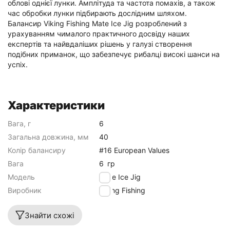
облові однієї лунки. Амплітуда та частота помахів, а також
час обробки лунки підбирають дослідним шляхом.
Балансир Viking Fishing Mate Ice Jig розроблений з
урахуванням чималого практичного досвіду наших
експертів та найвдаліших рішень у галузі створення
подібних приманок, що забезпечує рибалці високі шанси на
успіх.
Характеристики
Вага, г
6
Загальна довжина, мм
40
Колір балансиру
#16 European Values
Вага
6
гр
Модель
Mate Ice Jig
Виробник
Viking Fishing
Знайти схожі