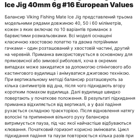
Ice Jig 40mm 6g #16 European Values
Балансир Viking Fishing Mate Ice Jig представлений трьома
модельними рядами довжиною 40, 50 і 60 міліметрів,
кожен з яких включає по 10 варіантів приманок з
барвистими розмальовками. Всі моделі оснащені
класичною хвостовою лопаттю та двома потрійними
гачками – один розташований у хвостовій частині, другий
на черевній. Приманка використовується в основному для
прямовисної або зимової риболовлі, хоча в окремих
випадках може закидатися за допомогою спінінгового або
кастингового вудилища і анімуватися джиговою технікою.
При вертикальному методі балансир розташовують за
кілька сантиметрів від дна, після чого підкидають вгору
коротким помахом вудилища. Далі вудилище швидко
повертають у початкове положення. В результаті підкидання
приманка відхиляється від вертикалі, а у фазі падіння
рухається складною траєкторією. Після відновлення натягу
волосіні та припинення вільного руху балансира
витримується пауза, під час якої найчастіше відбуваються
клювання. Початковий горизонт корисно змінювати. Цикл
підкидання падіння та паузи повторюється кілька разів при