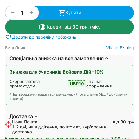
+
−
Купити
Кредит від
30
грн.
/міс.
Додати до переліку побажань
Виробник
Viking Fishing
Спеціальна знижка на все замовлення
Знижка для Учасників Бойових Дій -10%
Скористайтеся
під час
UBD10
промокодом
оформлення.
*Підтвердження надається менеджеру (Посвідчення УБД / Документи
родича).
Доставка
Нова Пошта
від 80 грн
1-2 дні, на відділення, поштомат, кур'єрська
доставка
Безкоштовна доставка при сумі замовлення від 2000 грн.