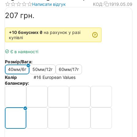
Написати відгук
КОД:
1919.05.09
‍207‍
грн.
+10 бонусних ₴
на рахунок у разі
?
купівлі
Є в наявності
Розмір/Вага:
40мм/6г
50мм/12г
60мм/17г
Колір
#16 European Values
балансиру: