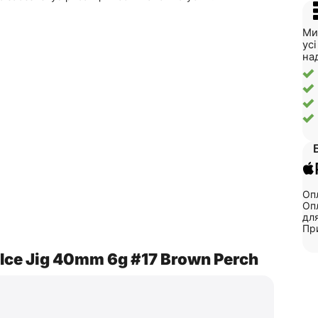
Ми
ус
на
Опл
Опл
для
Пр
 Ice Jig 40mm 6g #17 Brown Perch