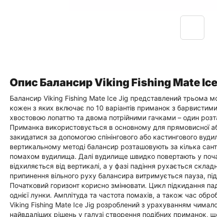
Опис Балансир Viking Fishing Mate Ic
Балансир Viking Fishing Mate Ice Jig представлений трьома 
кожен з яких включає по 10 варіантів приманок з барвистим
хвостовою лопаттю та двома потрійними гачками – один розта
Приманка використовується в основному для прямовисної аб
закидатися за допомогою спінінгового або кастингового вуди
вертикальному методі балансир розташовують за кілька санти
помахом вудилища. Далі вудилище швидко повертають у поча
відхиляється від вертикалі, а у фазі падіння рухається склад
припинення вільного руху балансира витримується пауза, під
Початковий горизонт корисно змінювати. Цикл підкидання пад
однієї лунки. Амплітуда та частота помахів, а також час об
Viking Fishing Mate Ice Jig розроблений з урахуванням чимал
найвдаліших рішень у галузі створення подібних приманок, що