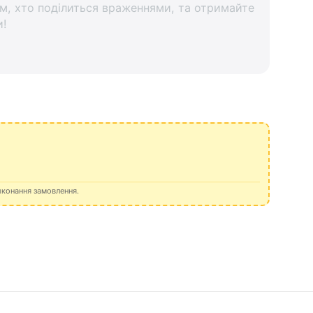
м, хто поділиться враженнями, та отримайте
и!
иконання замовлення.