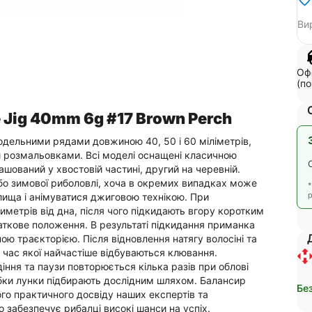
Ви
Офо
(по
e Jig 40mm 6g #17 Brown Perch
модельними рядами довжиною 40, 50 і 60 міліметрів,
и розмальовками. Всі моделі оснащені класичною
шований у хвостовій частині, другий на черевній.
о зимової риболовлі, хоча в окремих випадках може
р
лища і анімуватися джиговою технікою. При
метрів від дна, після чого підкидають вгору коротким
ткове положення. В результаті підкидання приманка
ною траєкторією. Після відновлення натягу волосіні та
 час якої найчастіше відбуваються клювання.
іння та паузи повторюється кілька разів при облові
робки лунки підбирають дослідним шляхом. Балансир
Бе
ого практичного досвіду наших експертів та
 забезпечує рибалці високі шанси на успіх.