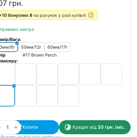
07‍
грн.
+10 бонусних ₴
на рахунок у разі купівлі
?
дправимо завтра
змір/Вага:
0мм/6г
50мм/12г
60мм/17г
лір
#17 Brown Perch
лансиру:
+
−
Купити
Кредит від
30
грн.
/міс.