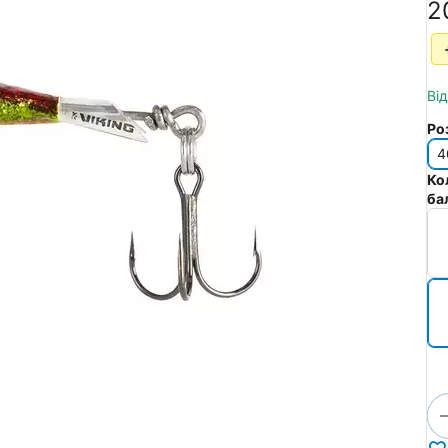
‍2
Ві
Ро
4
Ко
ба