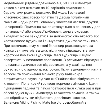
модельними рядами довжиною 40, 50 і 60 міліметрів,
кожен з яких включає по 10 варіантів приманок з
барвистими розмальовками. Всі моделі оснащені
класичною хвостовою лопаттю та двома потрійними
гачками – один розташований у хвостовій частині, другий
на черевній. Приманка використовується в основному для
прямовисної або зимової риболовлі, хоча в окремих
випадках може закидатися за допомогою спінінгового або
кастингового вудилища і анімуватися джиговою технікою.
При вертикальному методі балансир розташовують за
кілька сантиметрів від дна, після чого підкидають вгору
коротким помахом вудилища. Далі вудилище швидко
повертають у початкове положення. В результаті підкидання
приманка відхиляється від вертикалі, а у фазі падіння
рухається складною траєкторією. Після відновлення натягу
волосіні та припинення вільного руху балансира
витримується пауза, під час якої найчастіше відбуваються
клювання. Початковий горизонт корисно змінювати. Цикл
підкидання падіння та паузи повторюється кілька разів при
облові однієї лунки. Амплітуда та частота помахів, а також
час обробки лунки підбирають дослідним шляхом.
Балансир Viking Fishing Mate Ice Jig розроблений з