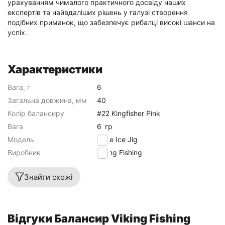
урахуванням чималого практичного досвіду наших
експертів та найвдаліших рішень у галузі створення
подібних приманок, що забезпечує рибалці високі шанси на
успіх.
Характеристики
Вага, г
6
Загальна довжина, мм
40
Колір балансиру
#22 Kingfisher Pink
Вага
6
гр
Модель
Mate Ice Jig
Виробник
Viking Fishing
Знайти схожі
Відгуки Балансир Viking Fishing