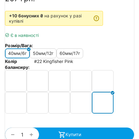
+10 бонусних ₴
на рахунок у разі
?
купівлі
Є в наявності
Розмір/Вага:
40мм/6г
50мм/12г
60мм/17г
Колір
#22 Kingfisher Pink
балансиру:
+
−
Купити