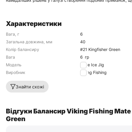
найвдаліших рішень у галузі створення подібних приманок, що
Характеристики
Вага, г
6
Загальна довжина, мм
40
Колір балансиру
#21 Kingfisher Green
Вага
6
гр
Модель
Mate Ice Jig
Виробник
Viking Fishing
Знайти схожі
Відгуки Балансир Viking Fishing Mate 
Green