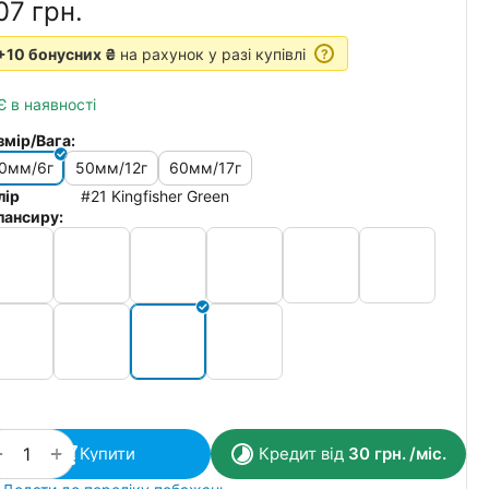
07‍
грн.
+10 бонусних ₴
на рахунок у разі купівлі
?
Є в наявності
змір/Вага:
0мм/6г
50мм/12г
60мм/17г
лір
#21 Kingfisher Green
лансиру:
+
−
Купити
Кредит від
30
грн.
/міс.