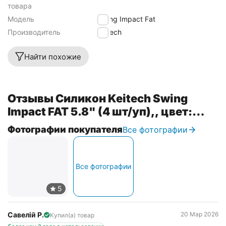
товара
Модель
Swing Impact Fat
Производитель
Keitech
Найти похожие
Отзывы Силикон Keitech Swing
Impact FAT 5.8" (4 шт/уп),, цвет:
ea#17 midnight chart back
Фотографии покупателя
Все фотографии
Все фотографии
Савелій Р.
20 Мар 2026
Купил(а) товар