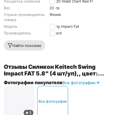
Расцветка силикона
EA#20 Violet Chart Red Fl
Вес
23
гр
Страна-производитель
Японія
товара
Модель
Swing Impact Fat
Производитель
Keitech
Найти похожие
Отзывы Силикон Keitech Swing
Impact FAT 5.8" (4 шт/уп),, цвет:
ea#20 violet chart red fl
Фотографии покупателя
Все фотографии
Все фотографии