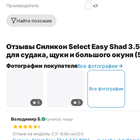
Производитель
Select
Найти похожие
Отзывы Силикон Select Easy Shad 3.
для судака, щуки и большого окуня (
Фотографии покупателя
Все фотографии
Все фотографии
Володимир Б.
Купил(а) товар
5
Отзыв на модель:
3.5" (8.89 см)
203