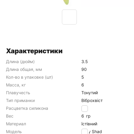
Характеристики
Длина (дюйм)
3.5
Длина общая, мм
90
Кол-во в упаковке (шт)
5
Масса, кг
6
Плавучесть
Тонутий
Тип приманки
Віброхвіст
Расцветка силикона
247
Вес
6
гр
Материал
їстівний
Модель
Easy Shad