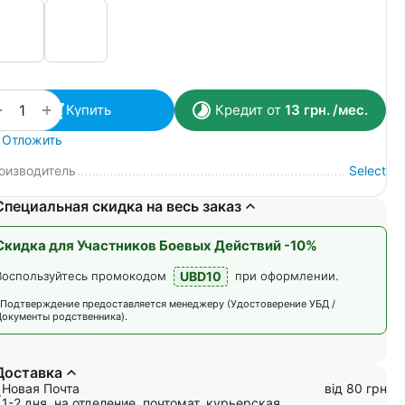
+
−
Купить
Кредит от
13
грн.
/мес.
Отложить
оизводитель
Select
Специальная скидка на весь заказ
Скидка для Участников Боевых Действий -10%
UBD10
Воспользуйтесь промокодом
при оформлении.
*Подтверждение предоставляется менеджеру (Удостоверение УБД /
Документы родственника).
Доставка
Новая Почта
від 80 грн
1-2 дня, на отделение, почтомат, курьерская