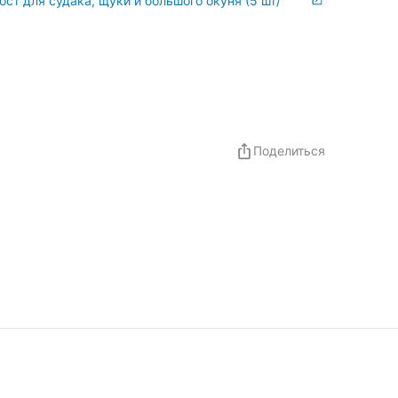
ст для судака, щуки и большого окуня (5 шт/
Поделиться