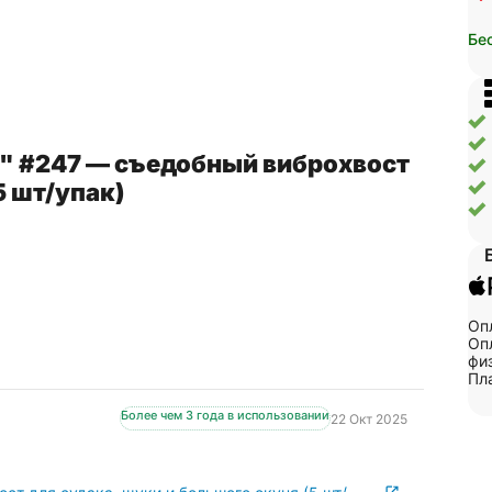
Бе
5" #247 — съедобный виброхвост
5 шт/упак)
Оп
Опл
физ
Пл
Более чем 3 года в использовании
22 Окт 2025