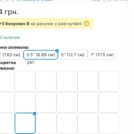
4‍
грн.
+5 бонусних ₴
на рахунок у разі купівлі
?
В наличии
ина силикона:
" (7.62 см)
3.5" (8.89 см)
5" (12.7 см)
7" (17.5 см)
сцветка
247
ликона: