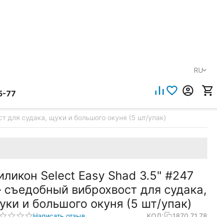
RU
5-77
т для судака, щуки и большого окуня (5 шт/упак)
иликон Select Easy Shad 3.5" #247
 съедобный виброхвост для судака,
уки и большого окуня (5 шт/упак)
Написать отзыв
КОД:
1870.71.78