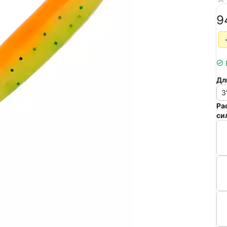
‍9
Дл
3
Ра
си