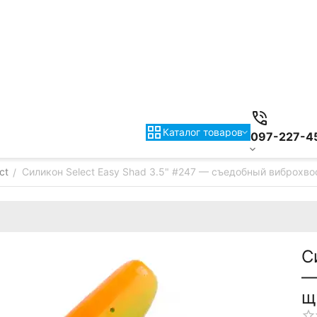
Каталог товаров
097-227-4
ct
Силикон Select Easy Shad 3.5" #247 — съедобный виброхвос
/
С
—
щ