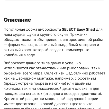
Описание
Популярная форма виброхвоста
SELECT Easy Shad
для
лова судака, щуки и крупного окуня. Приманки
обладают всем, чтобы привлечь интерес хищной рыбы
— форма малька, эластичный съедобный материал и
активный хвост, который создает неимоверные
колебания в воде.
Виброхвост данного типа давно и успешно
используется как отечественными рыболовами, так и
рыбаками всего мира.
Селект изи шад
отлично работает
как на шарнирном монтаже, например, с офсетным
(предусмотрена прорезь на спине) или двойным
крючком, так и на классической джиг-головке,
и для
поводковых оснасток (отводного поводка, дроп-шота)
.
Кроме этой расцветки модельный ряд данной серии
имеет достаточно широкий диапазон цветов, что
позволит рыболову подобрать наиболее эффективный