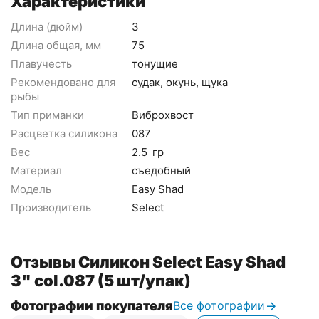
Характеристики
Длина (дюйм)
3
Длина общая, мм
75
Плавучесть
тонущие
Рекомендовано для
cудак, окунь, щука
рыбы
Тип приманки
Виброхвост
Расцветка силикона
087
Вес
2.5
гр
Материал
съедобный
Модель
Easy Shad
Производитель
Select
Отзывы Силикон Select Easy Shad
3" col.087 (5 шт/упак)
Фотографии покупателя
Все фотографии