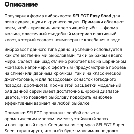
Описание
Популярная форма виброхвоста
SELECT Easy Shad
для
лова судака, щуки и крупного окуня. Приманки обладают
всем, чтобы привлечь интерес хищной рыбы — форма
малька, эластичный съедобный материал и активный
хвост, который создает неимоверные колебания в воде.
Виброхвост данного типа давно и успешно используется
как отечественными рыболовами, так и рыбаками всего
мира.
Селект изи шад
отлично работает как на шарнирном
монтаже, например, с офсетным (предусмотрена прорезь
на спине) или двойным крючком, так и на классической
джиг-головке,
и для поводковых оснасток (отводного
поводка, дроп-шота)
. Кроме этой расцветки модельный
ряд данной серии имеет достаточно широкий диапазон
цветов, что позволит рыболову подобрать наиболее
эффективный вариант на любой рыбалке.
Приманки SELECT пропитаны особой солью и
ароматическим маслом, имеют устойчивый запах
и насыщенный вкус. Специальная формула SELECT Super
Scent гарантирует, что рыба будет максимально долго