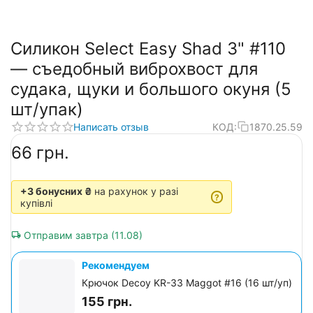
Силикон Select Easy Shad 3" #110
— съедобный виброхвост для
судака, щуки и большого окуня (5
шт/упак)
Написать отзыв
КОД:
1870.25.59
‍66‍
грн.
+3 бонусних ₴
на рахунок у разі
?
купівлі
Отправим завтра (11.08)
Рекомендуем
Крючок Decoy KR-33 Maggot #16 (16 шт/уп)
155
грн.