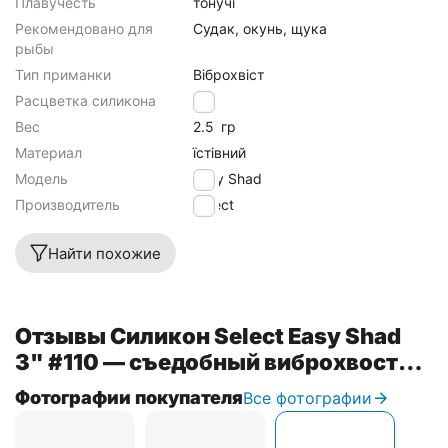
Плавучесть
тонучі
Рекомендовано для
Судак, окунь, щука
рыбы
Тип приманки
Віброхвіст
Расцветка силикона
110
Вес
2.5
гр
Материал
їстівний
Модель
Easy Shad
Производитель
Select
Найти похожие
Отзывы Силикон Select Easy Shad
3" #110 — съедобный виброхвост
для судака, щуки и большого окуня
Фотографии покупателя
Все фотографии
(5 шт/упак)